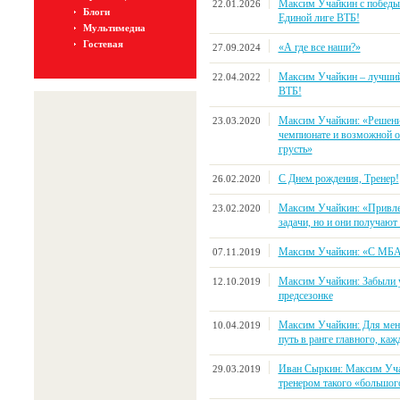
Максим Учайкин с победы 
22.01.2026
Блоги
Единой лиге ВТБ!
Мультимедиа
Гостевая
«А где все наши?»
27.09.2024
Максим Учайкин – лучший
22.04.2022
ВТБ!
Максим Учайкин: «Решение
23.03.2020
чемпионате и возможной о
грусть»
С Днем рождения, Тренер!
26.02.2020
Максим Учайкин: «Привле
23.02.2020
задачи, но и они получаю
Максим Учайкин: «С МБА 
07.11.2019
Максим Учайкин: Забыли у
12.10.2019
предсезонке
Максим Учайкин: Для меня
10.04.2019
путь в ранге главного, ка
Иван Сыркин: Максим Уча
29.03.2019
тренером такого «большог