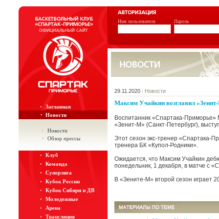
Имя пользователя
Пароль
29.11.2020
|
Новости
Максим Учайкин возглавил «Зенит
Заглавная
Новости
Воспитанник «Спартака-Приморье» 
«Зенит-М» (Санкт-Петербург), высту
Новости
Этот сезон экс-тренер «Спартака-Пр
Обзор прессы
тренера БК «Купол-Родники».
Клуб
Ожидается, что Максим Учайкин деб
Команда
понедельник, 1 декабря, в матче с «
Суперлига
В «Зените-М» второй сезон играет 
Кубок России
Кубок Сибири и ДВ
Молодежные
Арена
Трансляция