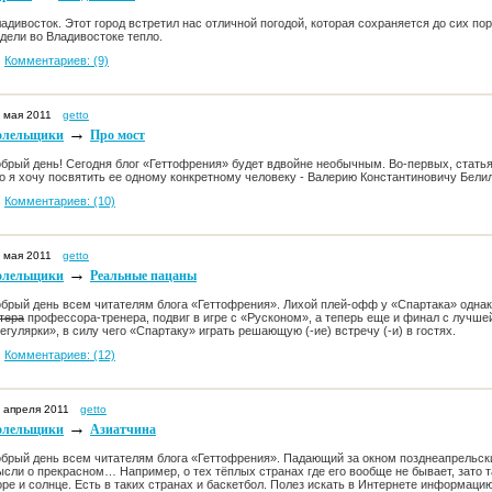
адивосток. Этот город встретил нас отличной погодой, которая сохраняется до сих пор
дели во Владивостоке тепло.
Комментариев: (9)
 мая 2011
getto
→
олельщики
Про мост
брый день! Сегодня блог «Геттофрения» будет вдвойне необычным. Во-первых, стать
о я хочу посвятить ее одному конкретному человеку - Валерию Константиновичу Бели
Комментариев: (10)
 мая 2011
getto
→
олельщики
Реальные пацаны
брый день всем читателям блога «Геттофрения». Лихой плей-офф у «Спартака» однак
тера
профессора-тренера, подвиг в игре с «Русконом», а теперь еще и финал с лучше
егулярки», в силу чего «Спартаку» играть решающую (-ие) встречу (-и) в гостях.
Комментариев: (12)
 апреля 2011
getto
→
олельщики
Азиатчина
брый день всем читателям блога «Геттофрения». Падающий за окном позднеапрельски
сли о прекрасном… Например, о тех тёплых странах где его вообще не бывает, зато 
ре и солнце. Есть в таких странах и баскетбол. Полез искать в Интернете информаци