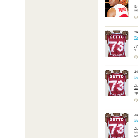
Вл
не
26
Б
До
чт
24
Б
До
ак
«р
24
Б
До
мы
мо