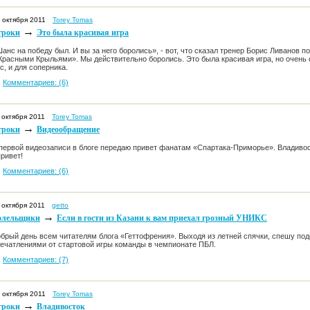
 октября 2011
Torey Tomas
→
гроки
Это была красивая игра
анс на победу был. И вы за него боролись», - вот, что сказал тренер Борис Ливанов п
расными Крыльями». Мы действительно боролись. Это была красивая игра, но очень 
с, и для соперника.
Комментариев: (6)
 октября 2011
Torey Tomas
→
гроки
Видеообращение
первой видеозаписи в блоге передаю привет фанатам «Спартака-Приморье». Владиво
привет!
Комментариев: (6)
 октября 2011
getto
→
олельщики
Если в гости из Казани к вам приехал грозный УНИКС
брый день всем читателям блога «Геттофрения». Выходя из летней спячки, спешу по
ечатлениями от стартовой игры команды в чемпионате ПБЛ.
Комментариев: (7)
 октября 2011
Torey Tomas
→
гроки
Владивосток