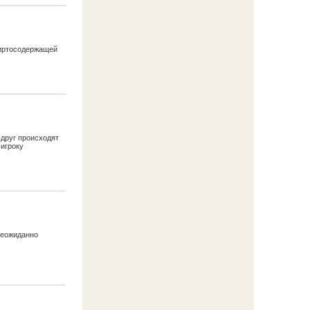
пиртосодержащей
друг происходят
игроку
неожиданно