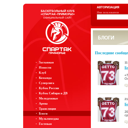
Имя пользователя
Последние сообщ
Заглавная
11
Новости
Б
Клуб
«Т
Команда
Ox
Суперлига
Кубок России
Кубок Сибири и ДВ
Молодежные
21
Арена
Б
Трансляция
20
Блоги
ср
Мультимедиа
Гостевая