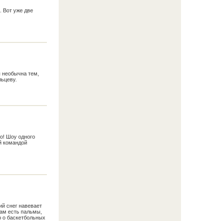
. Вот уже две
я необычна тем,
льцеву.
о! Шоу одного
й командой
й снег навевает
там есть пальмы,
ю о баскетбольных