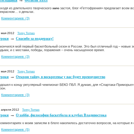
олельщики
Фетисов Холл
ходя из длительного творческого
запо
застоя, блог «Геттофрения» предлагает всем в
екрасном… о деньгах.
Комментариев: (3)
 мая 2012
Torey Tomas
→
гроки
Спасибо за поддержку!
кончился мой первый баскетбольный сезон в России. Это был отличный год – новые з
дьми, и с местами, победы, поражения – очень насыщенное время.
Комментариев: (3)
 мая 2012
Torey Tomas
→
гроки
Открою тайну, в воскресенье у нас будет преимущество
дошел к концу регулярный чемпионат БЕКО ПБЛ. Я думаю, для «Спартака-Приморье»
езон.
Комментариев: (3)
 апреля 2012
Torey Tomas
→
гроки
О хобби, философии баскетбола и клубах Владивостока
комментариях к моим записям в блоге накопилось достаточно вопросов, на которые я о
Комментариев: (5)