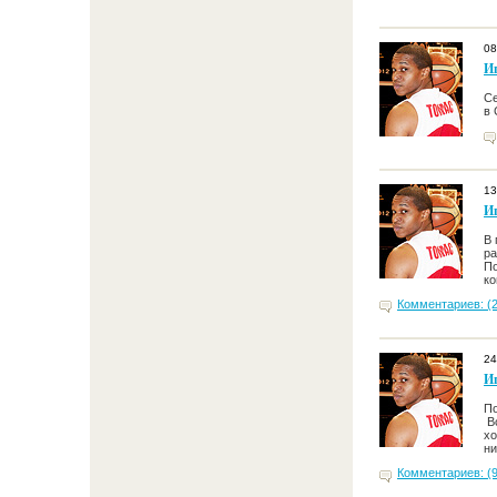
08
И
Се
в 
13
И
В 
ра
По
ко
Комментариев: (2
24
И
По
Во
хо
ни
Комментариев: (9