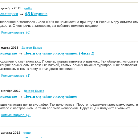
 декабря 2015
getto
→
олельщики
0,5 Кисурина
несенное в заголовок число «0,5» не намекает на принятую в России меру объема с
дкости. О чем речь в заголовке, вы поймете немного позднее.
Комментариев: (6)
 марта 2013
Доктор Быков
→
уководство
Почти случайно о неслучайном. (Часть 2)
одолжим о случайностях. И сейчас поразмышляем о травмах. Тех обидных, которые в
кануне самых-самых важных матчей, самых-самых важных турниров, и не позволяют 
аствовать в том, к чему он так долго готовился.
Комментариев: (1)
 октября 2012
Доктор Быков
→
уководство
Почти случайно о неслучайном
шил написать почти
случайно
. Так получилось. Просто предложили
внезапную
идею, 
впало
с настроением, а тема всплыла
ненароком
. Вдруг ещё и получится
удачно
?
Комментариев: (4)
 августа 2012
getto
→