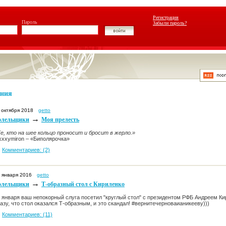
Регистрация
Пароль
Забыли пароль?
ения
 октября 2018
getto
→
олельщики
Моя прелесть
е, кто на шее кольцо проносит и бросит в жерло.»
xxymiron – «Биполярочка»
Комментариев: (2)
 января 2016
getto
→
олельщики
Т-образный стол с Кириленко
 января ваш непокорный слуга посетил "круглый стол" с президентом РФБ Андреем Ки
азу, что стол оказался Т-образным, и это скандал!
#вернитечерноваианикееву)))
Комментариев: (11)