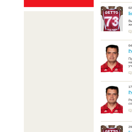
02
Б
Вы
жи
04
Р
Пр
на
уч
17
Р
Ре
со
29