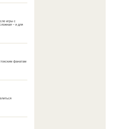
осле игры с
сложная – и для
стокским фанатам
делиться