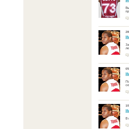
Б
Вы
пр
28
И
За
лю
05
И
По
с
10
И
В 