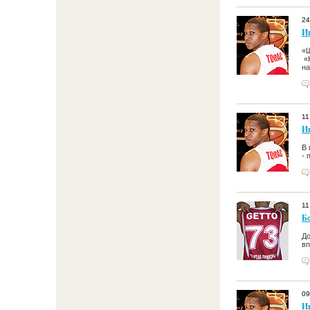
24
И
«Ш
«К
на
11
И
В 
- 
11
Б
До
вп
09
И