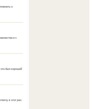
спомнить о
накомства и с
 это был хороший
твечу в этот раз.