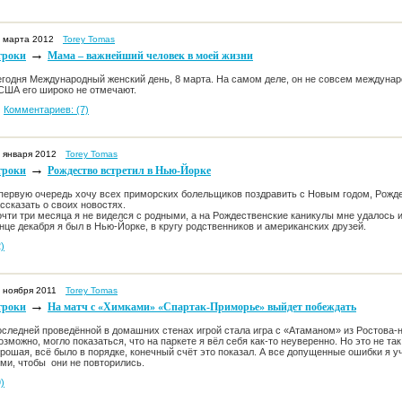
 марта 2012
Torey Tomas
→
гроки
Мама – важнейший человек в моей жизни
годня Международный женский день, 8 марта. На самом деле, он не совсем междунар
США его широко не отмечают.
Комментариев: (7)
 января 2012
Torey Tomas
→
гроки
Рождество встретил в Нью-Йорке
первую очередь хочу всех приморских болельщиков поздравить с Новым годом, Рожд
ссказать о своих новостях.
чти три месяца я не виделся с родными, а на Рождественские каникулы мне удалось 
нце декабря я был в Нью-Йорке, в кругу родственников и американских друзей.
)
 ноября 2011
Torey Tomas
→
гроки
На матч с «Химками» «Спартак-Приморье» выйдет побеждать
следней проведённой в домашних стенах игрой стала игра с «Атаманом» из Ростова-н
зможно, могло показаться, что на паркете я вёл себя как-то неуверенно. Но это не так
рошая, всё было в порядке, конечный счёт это показал. А все допущенные ошибки я у
ми, чтобы они не повторились.
)