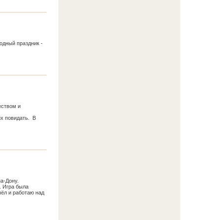
одный праздник -
еством и
их повидать. В
а-Дону.
. Игра была
чёл и работаю над