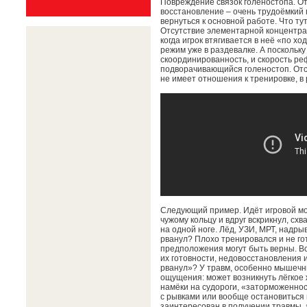
Повреждение связок голеностопа. От
восстановление – очень трудоёмкий 
вернуться к основной работе. Что т
Отсутствие элементарной концентрац
когда игрок втягивается в неё «по хо
режим уже в раздевалке. А поскольку
скоординированность, и скорость ре
подворачивающийся голеностоп. Отсю
не имеет отношения к тренировке, в 
Следующий пример. Идёт игровой мом
чужому кольцу и вдруг вскрикнул, сх
на одной ноге. Лёд, УЗИ, МРТ, надры
рванул? Плохо тренировался и не го
предположения могут быть верны. В
их готовности, недовосстановления и
рванул»? У травм, особенно мышечных
ощущения: может возникнуть лёгкое 
намёки на судороги, «заторможеннос
с рывками или вообще остановиться и
заинтересован в получении травмы, 