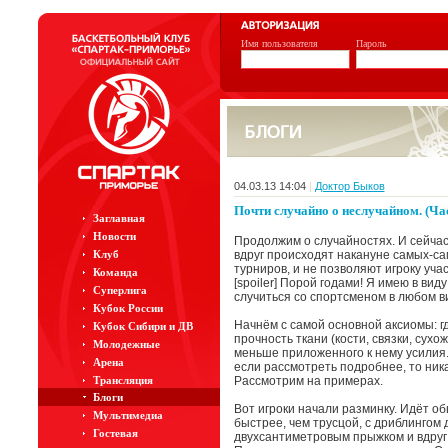
Имя пользователя
Пароль
04.03.13 14:04
|
Доктор Быков
Почти случайно о неслучайном. (Час
Заглавная
Новости
Продолжим о случайностях. И сейча
Клуб
вдруг происходят накануне самых-с
турниров, и не позволяют игроку участ
Команда
[spoiler] Порой годами! Я имею в вид
Суперлига
случиться со спортсменом в любом в
Кубок России
Начнём с самой основной аксиомы: гд
Кубок Сибири и ДВ
прочность ткани (кости, связки, сух
Молодежные
меньше приложенного к нему усилия. 
Арена
если рассмотреть подробнее, то ника
Трансляция
Рассмотрим на примерах.
Блоги
Вот игроки начали разминку. Идёт о
Мультимедиа
быстрее, чем трусцой, с дриблингом д
Гостевая
двухсантиметровым прыжком и вдруг 