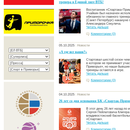
тренера в Единой лиге ВТБ!
Воспитанник «Спартака-При
Учайкин был назначен испо
обязанности главного тренер
(Санкт-Петербург) накануне 
Александера Секулича.
Читать дальше
Комментарии (0)
05.10.2025
|
Новости
«А где все наши?»
Стартовал шестой сезон чем
в котором не принимает учас
Приморье», но наши бывшие 
тренеры остаются в игре.
Читать дальше
Комментарии (0)
04.10.2025
|
Новости
26 лет со дня основания БК «Спартак-Прим
В этот день 26 лет назад по 
Сергея Пейлатовича Клигера
владивостокский баскетболь
«Спартак».
Читать дальше
Комментарии (0)