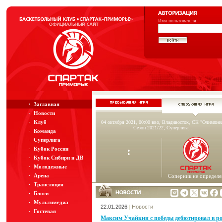
Имя пользователя
Заглавная
Новости
Клуб
04 октября 2021, 00:00 вво, Владивосток, СК "Олимпие
Сезон 2021/22, Суперлига, .
Команда
Суперлига
:
Кубок России
Кубок Сибири и ДВ
Молодежные
Арена
Соперник не определе
Трансляция
Блоги
Мультимедиа
22.01.2026
|
Новости
Гостевая
Максим Учайкин с победы дебютировал в ро