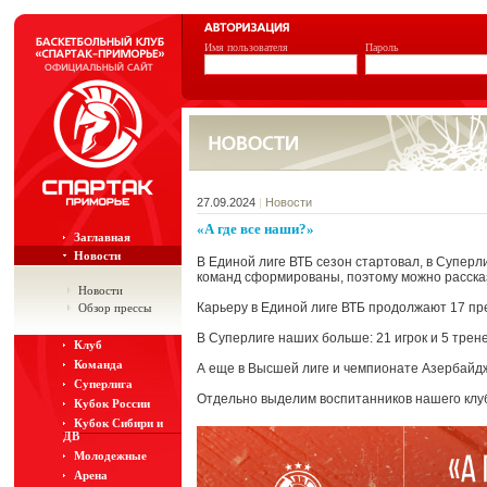
Имя пользователя
Пароль
27.09.2024
|
Новости
«А где все наши?»
Заглавная
Новости
В Единой лиге ВТБ сезон стартовал, в Супер
команд сформированы, поэтому можно рассказ
Новости
Карьеру в Единой лиге ВТБ продолжают 17 пр
Обзор прессы
В Суперлиге наших больше: 21 игрок и 5 трен
Клуб
Команда
А еще в Высшей лиге и чемпионате Азербайд
Суперлига
Отдельно выделим воспитанников нашего клуб
Кубок России
Кубок Сибири и
ДВ
Молодежные
Арена