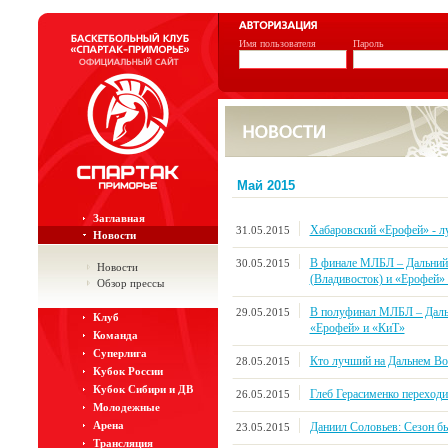
Имя пользователя
Пароль
Май 2015
Заглавная
Хабаровский «Ерофей» - л
31.05.2015
Новости
В финале МЛБЛ – Дальний
30.05.2015
Новости
(Владивосток) и «Ерофей»
Обзор прессы
В полуфинал МЛБЛ – Даль
29.05.2015
Клуб
«Ерофей» и «КиТ»
Команда
Суперлига
Кто лучший на Дальнем Во
28.05.2015
Кубок России
Кубок Сибири и ДВ
Глеб Герасименко переход
26.05.2015
Молодежные
Арена
Даниил Соловьев: Сезон б
23.05.2015
Трансляция