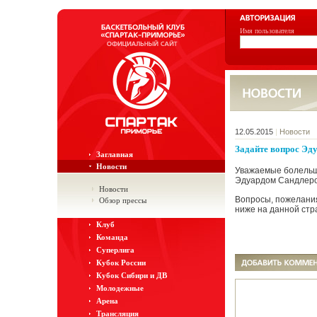
Имя пользователя
12.05.2015
|
Новости
Задайте вопрос Эд
Заглавная
Новости
Уважаемые болельщ
Эдуардом Сандлер
Новости
Вопросы, пожелани
Обзор прессы
ниже на данной стр
Клуб
Команда
Суперлига
Кубок России
Кубок Сибири и ДВ
Молодежные
Арена
Трансляция