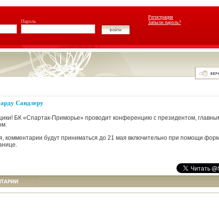
Регистрация
Пароль
Забыли пароль?
уарду Сандлеру
ики! БК «Спартак-Приморье» проводит конференцию с президентом, главны
ом.
я, комментарии будут приниматься до 21 мая включительно при помощи фор
анице.