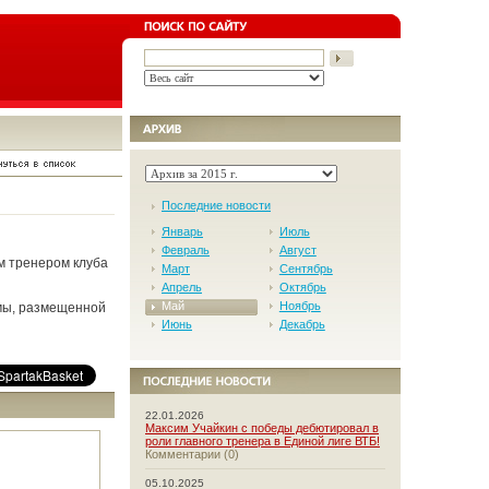
Последние новости
Январь
Июль
Февраль
Август
м тренером клуба
Март
Сентябрь
Апрель
Октябрь
Май
Ноябрь
мы, размещенной
Июнь
Декабрь
22.01.2026
Максим Учайкин с победы дебютировал в
роли главного тренера в Единой лиге ВТБ!
Комментарии (0)
05.10.2025