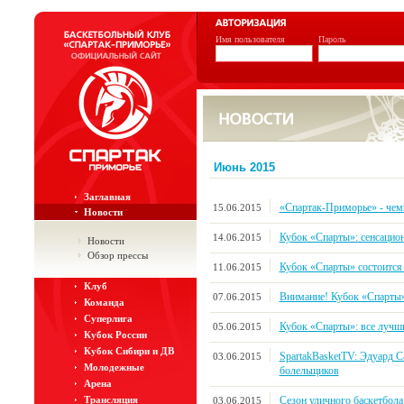
Имя пользователя
Пароль
Июнь 2015
Заглавная
«Спартак-Приморье» - че
15.06.2015
Новости
Кубок «Спарты»: сенсацио
14.06.2015
Новости
Обзор прессы
Кубок «Спарты» состоится
11.06.2015
Клуб
Внимание! Кубок «Спарты»
07.06.2015
Команда
Суперлига
Кубок «Спарты»: все лучши
05.06.2015
Кубок России
Кубок Сибири и ДВ
SpartakBasketTV: Эдуард С
03.06.2015
Молодежные
болельщиков
Арена
Сезон уличного баскетбола
Трансляция
03.06.2015