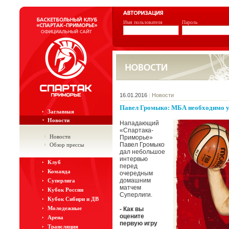
Имя пользователя
Пароль
16.01.2016
|
Новости
Павел Громыко: МБА необходимо 
Заглавная
Новости
Нападающий
«Спартака-
Новости
Приморье»
Павел Громыко
Обзор прессы
дал небольшое
интервью
Клуб
перед
Команда
очередным
домашним
Суперлига
матчем
Кубок России
Суперлиги.
Кубок Сибири и ДВ
Молодежные
- Как вы
оцените
Арена
первую игру
Трансляция