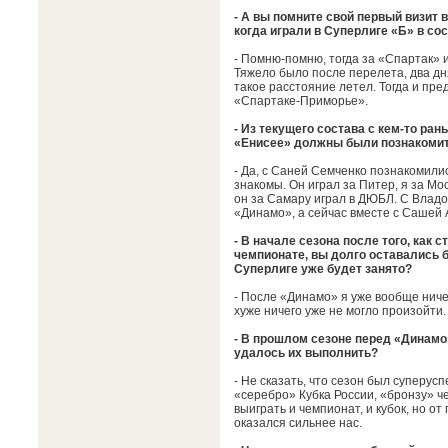
- А вы помните свой первый визит в
когда играли в Суперлиге «Б» в со
- Помню-помню, тогда за «Спартак» и
Тяжело было после перелета, два дня
такое расстояние летел. Тогда и пред
«Спартаке-Приморье».
- Из текущего состава с кем-то ра
«Енисее» должны были познакоми
- Да, с Саней Семченко познакомилис
знакомы. Он играл за Питер, я за Мо
он за Самару играл в ДЮБЛ. С Влад
«Динамо», а сейчас вместе с Сашей
- В начале сезона после того, как 
чемпионате, вы долго оставались б
Суперлиге уже будет занято?
- После «Динамо» я уже вообще ниче
хуже ничего уже не могло произойти. 
- В прошлом сезоне перед «Динамо»
удалось их выполнить?
- Не сказать, что сезон был суперус
«серебро» Кубка России, «бронзу» ч
выиграть и чемпионат, и кубок, но о
оказался сильнее нас.