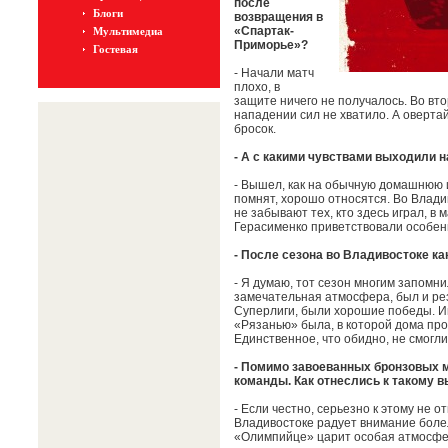
после
Блоги
возвращения в
«Спартак-
Мультимедиа
Приморье»?
Гостевая
- Начали матч
плохо, в
защите ничего не получалось. Во вто
нападении сил не хватило. А оверта
бросок.
- А с какими чувствами выходили 
- Вышел, как на обычную домашнюю иг
помнят, хорошо относятся. Во Влади
не забывают тех, кто здесь играл, в
Герасименко приветствовали особенн
- После сезона во Владивостоке ка
- Я думаю, тот сезон многим запомн
замечательная атмосфера, был и ре
Суперлиги, были хорошие победы. И
«Рязанью» была, в которой дома прои
Единственное, что обидно, не смогл
- Помимо завоеванных бронзовых 
команды. Как отнеслись к такому 
- Если честно, серьезно к этому не 
Владивостоке радует внимание болел
«Олимпийце» царит особая атмосф