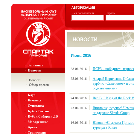
Имя пользователя
Пароль
Июнь 2016
Заглавная
ПСРЗ – победитель первог
28.06.2016
Новости
Андрей Кириленко. О баске
25.06.2016
Новости
дерби с «Сахалином» и о т
Обзор прессы
родственниками
Клуб
Red Bull King of the Rock V
24.06.2016
Команда
Суперлига
Внимание, перенос! Чемпио
23.06.2016
Кубок России
поддержке Slavda Group
Кубок Сибири и ДВ
Молодежные
Юноши «Спартака-Приморье
16.06.2016
турнира в Китае
Арена
Трансляция