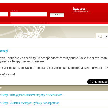
Регистрация
Пароль
Забыли пароль?
ренер!
так-Приморье» от всей души поздравляет легендарного баскетболиста, глав
ундарса Ветру с днем рождения!
ак можно больше кубков, одержать как можно больше побед, мира и благополу
ный сезон!
с Ветра: Нам удалось навести шороху в чемпионате
с Ветра: Желание выиграть кубок у нас огромное