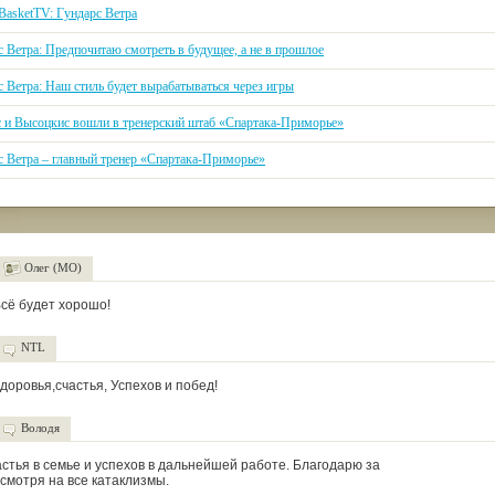
BasketTV: Гундарс Ветра
 Ветра: Предпочитаю смотреть в будущее, а не в прошлое
 Ветра: Наш стиль будет вырабатываться через игры
с и Высоцкис вошли в тренерский штаб «Спартака-Приморье»
с Ветра – главный тренер «Спартака-Приморье»
Олег (МО)
Всё будет хорошо!
NTL
доровья,счастья, Успехов и побед!
Володя
стья в семье и успехов в дальнейшей работе. Благодарю за
смотря на все катаклизмы.