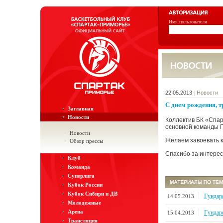
Имя пользователя
22.05.2013
|
Новости
C днем рождения, т
Заглавная
Новости
Коллектив БК «Спар
основной команды Г
Новости
Желаем завоевать к
Обзор прессы
Спасибо за интерес
Клуб
Команда
Суперлига
Кубок России
Кубок Сибири и ДВ
Гундар
14.05.2013
Молодежные
Арена
Гундар
15.04.2013
Трансляция