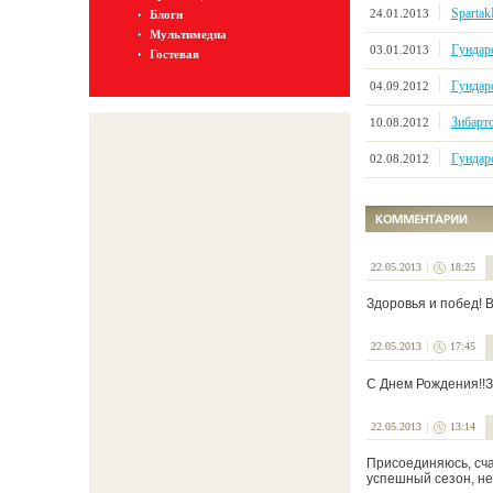
Spartak
24.01.2013
Блоги
Мультимедиа
Гундарс
03.01.2013
Гостевая
Гундарс
04.09.2012
Зибарт
10.08.2012
Гундар
02.08.2012
22.05.2013
18:25
Здоровья и побед! 
22.05.2013
17:45
C Днем Рождения!!З
22.05.2013
13:14
Присоединяюсь, сча
успешный сезон, не