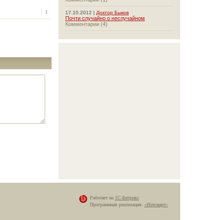
1
17.10.2012 |
Доктор Быков
Почти случайно о неслучайном
Комментарии (4)
Работает на
1С-Битрикс
Программная реализация:
«Нэтсмарт»