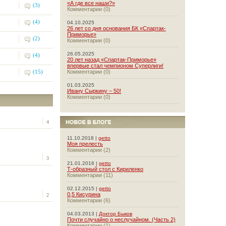
«А где все наши?»
(3)
Комментарии (0)
(4)
04.10.2025
26 лет со дня основания БК «Спартак-
Приморье»
(2)
Комментарии (0)
26.05.2025
(4)
20 лет назад «Спартак-Приморье»
впервые стал чемпионом Суперлиги!
(15)
Комментарии (0)
01.03.2025
Ивану Сыркину – 50!
Комментарии (0)
4
11.10.2018 |
getto
Моя прелесть
Комментарии (2)
3
21.01.2016 |
getto
Т-образный стол с Кириленко
Комментарии (11)
02.12.2015 |
getto
0,5 Кисурина
2
Комментарии (6)
04.03.2013 |
Доктор Быков
Почти случайно о неслучайном. (Часть 2)
Комментарии (1)