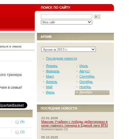
Последние новости
Январь
Июль
Февраль
Август
ного тренера
Март
Сентябрь
Апрель
Октябрь
Май
Ноябрь
чия в семье!
Июнь
Декабрь
22.01.2026
(9)
Максим Учайкин с победы дебютировал в
роли главного тренера в Единой лиге ВТБ!
Комментарии (0)
(3)
05.10.2025