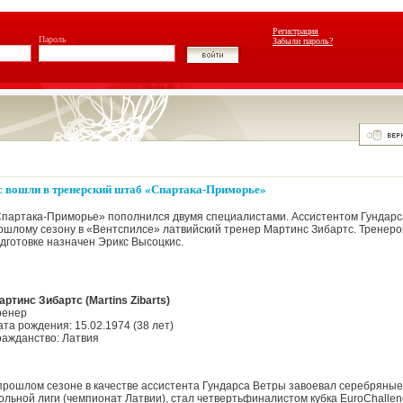
Регистрация
Пароль
Забыли пароль?
с вошли в тренерский штаб «Спартака-Приморье»
Спартака-Приморье» пополнился двумя специалистами. Ассистентом Гундарс
ошлому сезону в «Вентспилсе» латвийский тренер Мартинс Зибартс. Тренеро
готовке назначен Эрикс Высоцкис.
артинс Зибартс (Martins Zibarts)
ренер
ата рождения: 15.02.1974 (38 лет)
ражданство: Латвия
прошлом сезоне в качестве ассистента Гундарса Ветры завоевал серебряны
ольной лиги (чемпионат Латвии), стал четвертьфиналистом кубка EuroChalle