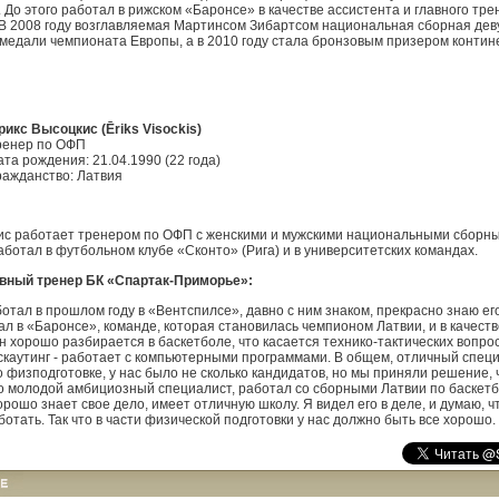
 До этого работал в рижском «Баронсе» в качестве ассистента и главного тре
В 2008 году возглавляемая Мартинсом Зибартсом национальная сборная деву
медали чемпионата Европы, а в 2010 году стала бронзовым призером контин
рикс Высоцкис (Ēriks Visockis)
ренер по ОФП
ата рождения: 21.04.1990 (22 года)
ражданство: Латвия
ис работает тренером по ОФП с женскими и мужскими национальными сборн
аботал в футбольном клубе «Сконто» (Рига) и в университетских командах.
авный тренер БК «Спартак-Приморье»:
ботал в прошлом году в «Вентспилсе», давно с ним знаком, прекрасно знаю ег
л в «Баронсе», команде, которая становилась чемпионом Латвии, и в качеств
н хорошо разбирается в баскетболе, что касается технико-тактических вопрос
скаутинг - работает с компьютерными программами. В общем, отличный специ
 физподготовке, у нас было не сколько кандидатов, но мы приняли решение, 
о молодой амбициозный специалист, работал со сборными Латвии по баскет
рошо знает свое дело, имеет отличную школу. Я видел его в деле, и думаю, ч
отать. Так что в части физической подготовки у нас должно быть все хорошо.