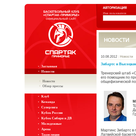
Имя пользователя
10.08.2012
|
Новости
Зибартс и Высоцки
Заглавная
Новости
Тренерский штаб «
его помощник по пр
Новости
общефизической под
Обзор прессы
Клуб
М
Команда
Т
Суперлига
Д
Кубок России
Г
Кубок Сибири и ДВ
Молодежные
Арена
Мартинс Зибартс в 
Латвийской баскетб
Трансляция