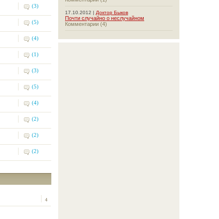
(3)
17.10.2012 |
Доктор Быков
Почти случайно о неслучайном
(5)
Комментарии (4)
(4)
(1)
(3)
(5)
(4)
(2)
(2)
(2)
4