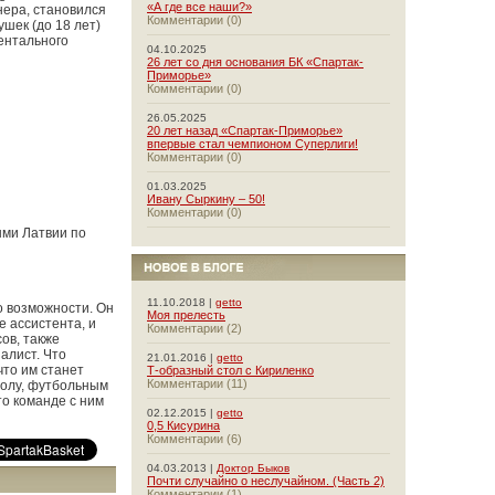
«А где все наши?»
нера, становился
Комментарии (0)
шек (до 18 лет)
ентального
04.10.2025
26 лет со дня основания БК «Спартак-
Приморье»
Комментарии (0)
26.05.2025
20 лет назад «Спартак-Приморье»
впервые стал чемпионом Суперлиги!
Комментарии (0)
01.03.2025
Ивану Сыркину – 50!
Комментарии (0)
ыми Латвии по
11.10.2018 |
getto
о возможности. Он
Моя прелесть
е ассистента, и
Комментарии (2)
ов, также
алист. Что
21.01.2016 |
getto
что им станет
Т-образный стол с Кириленко
Комментарии (11)
болу, футбольным
то команде с ним
02.12.2015 |
getto
0,5 Кисурина
Комментарии (6)
04.03.2013 |
Доктор Быков
Почти случайно о неслучайном. (Часть 2)
Комментарии (1)