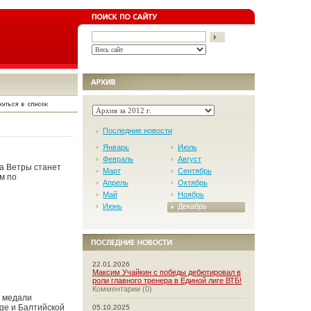
Последние новости
Январь
Июль
Февраль
Август
а Ветры станет
Март
Сентябрь
м по
Апрель
Октябрь
Май
Ноябрь
Июнь
Декабрь
22.01.2026
Максим Учайкин с победы дебютировал в
роли главного тренера в Единой лиге ВТБ!
Комментарии (0)
е медали
nge и Балтийской
05.10.2025