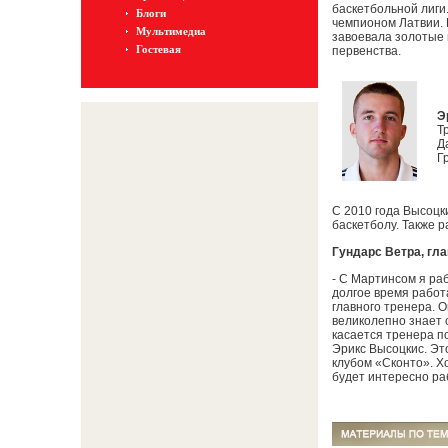
баскетбольной лиги.
Блоги
чемпионом Латвии. 
Мультимедиа
завоевала золотые 
Гостевая
первенства.
Э
Т
Д
Г
С 2010 года Высоцк
баскетболу. Также р
Гундарс Ветра, гл
- C Мартинсом я ра
долгое время работа
главного тренера. О
великолепно знает 
касается тренера по
Эрикс Высоцкис. Эт
клубом «Сконто». Хо
будет интересно раб