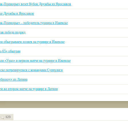
ак-Приморье» везет Кубок Дружбы из Ярославля
ке Дружбы в Ярославле
ак-Приморье» – победитель турнира в Ижевске
тая победа подряд
но обыгрываем хозяев на турнире в Ижевске
к-65» обыгран
ли «Урал» в первом матче на турнире в Ижевске
ске потренируемся с командами Суперлиги
«бронзу» из Латвии
ем во втором матче на турнире в Латвии
123