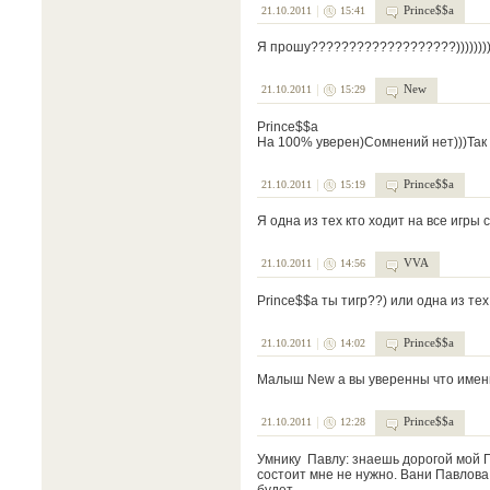
Prince$$a
21.10.2011
15:41
Я прошу???????????????????)))))))))))))))
New
21.10.2011
15:29
Prince$$a
На 100% уверен)Сомнений нет)))Так 
Prince$$a
21.10.2011
15:19
Я одна из тех кто ходит на все игры 
VVA
21.10.2011
14:56
Prince$$a ты тигр??) или одна из те
Prince$$a
21.10.2011
14:02
Малыш New а вы уверенны что именно
Prince$$a
21.10.2011
12:28
Умнику Павлу: знаешь дорогой мой П
состоит мне не нужно. Вани Павлова 
будет.