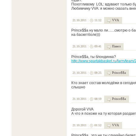
Похотливому LOL: вдувают только бут
Любимчику VVA: я можно сказать вне
VVA
21.10.2011
11:12
Prince$$a ну мало ли.......смотрю о 
на баскетболе)))
Павел
21.10.2011
09:41
Prince$$a, ты блондинка?
http://www.spartakbasket.ru/farm/team/
Prince$$a
21.10.2011
08:25
Кто знает состав молодёжи в сегодня
слышно
Prince$$a
21.10.2011
08:19
Дорогой VVA
А что я похоже на ту которая раздает бил
VVA
21.10.2011
01:52
Prince$$a это не ты случайно биле