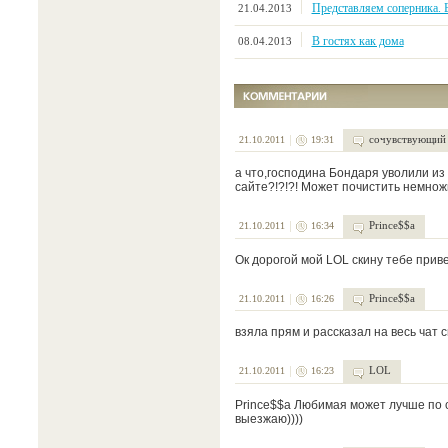
Представляем соперника. 
21.04.2013
В гостях как дома
08.04.2013
сочувствующий
21.10.2011
19:31
а что,господина Бондаря уволили из 
сайте?!?!?! Может почистить немнож
Prince$$a
21.10.2011
16:34
Ок дорогой мой LOL скину тебе приве
Prince$$a
21.10.2011
16:26
взяла прям и рассказал на весь чат свои
LOL
21.10.2011
16:23
Prince$$a Любимая может лучше по см
выезжаю))))