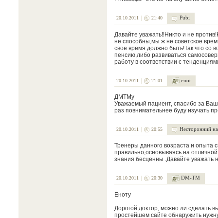
Pubi
20.10.2011
21:40
Давайте уважать!!Никто и не против
не способны,мы ж не советское врем
свое время должно быть!Так что со 
пенсию,либо развиваться самосовер
работу в соответствии с тенденциями
enot
20.10.2011
21:01
ДМТМу
Уважаемый пациент, спасибо за Ваш
раз повнимательнее буду изучать пр
Несторонний на
20.10.2011
20:55
Тренеры данного возраста и опыта 
правильно,основываясь на отличной
знания бесценны .Давайте уважать 
DM-TM
20.10.2011
20:30
Еноту
Дорогой доктор, можно ли сделать вы
простейшем сайте обнаружить нуж