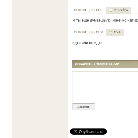
Prince$$a
19.10.2011
14:41
И ты ещё думаешь?))) конечно идти))
VVA
19.10.2011
13:38
идти или не идти