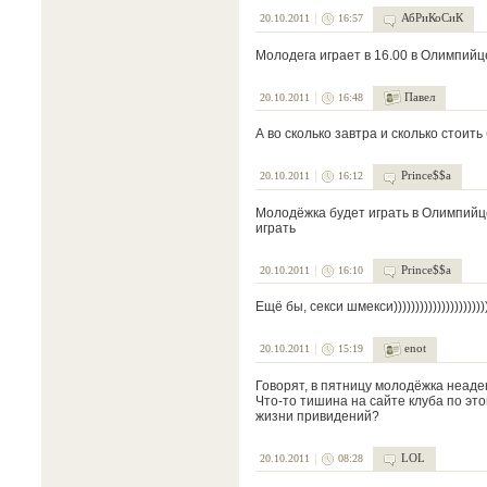
АбРиКоСиК
20.10.2011
16:57
Молодега играет в 16.00 в Олимпийц
Павел
20.10.2011
16:48
А во сколько завтра и сколько стоить
Prince$$a
20.10.2011
16:12
Молодёжка будет играть в Олимпийце
играть
Prince$$a
20.10.2011
16:10
Ещё бы, секси шмекси))))))))))))))))))))))
enot
20.10.2011
15:19
Говорят, в пятницу молодёжка неаде
Что-то тишина на сайте клуба по это
жизни привидений?
LOL
20.10.2011
08:28