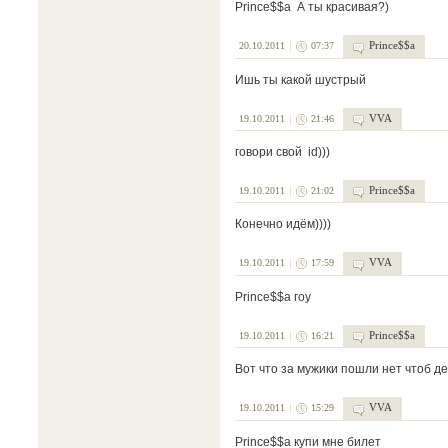
Prince$$a А ты красивая?)
Prince$$a
20.10.2011
07:37
Ишь ты какой шустрый
VVA
19.10.2011
21:46
говори свой id)))
Prince$$a
19.10.2011
21:02
Конечно идём))))
VVA
19.10.2011
17:59
Prince$$a гоу
Prince$$a
19.10.2011
16:21
Вот что за мужики пошли нет чтоб д
VVA
19.10.2011
15:29
Prince$$a купи мне билет