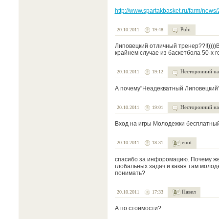
http://www.spartakbasket.ru/farm/news
Puhi
20.10.2011
19:48
Липовецкий отличный тренер??!!))))В
крайнем случае из баскетбола 50-х г
Несторонний на
20.10.2011
19:12
А почему"Неадекватный Липовецкий
Несторонний на
20.10.2011
19:01
Вход на игры Молодежки бесплатный
enot
20.10.2011
18:31
спасибо за инфоромацию. Почему же
глобальных задач и какая там молодё
понимать?
Павел
20.10.2011
17:33
А по стоимости?