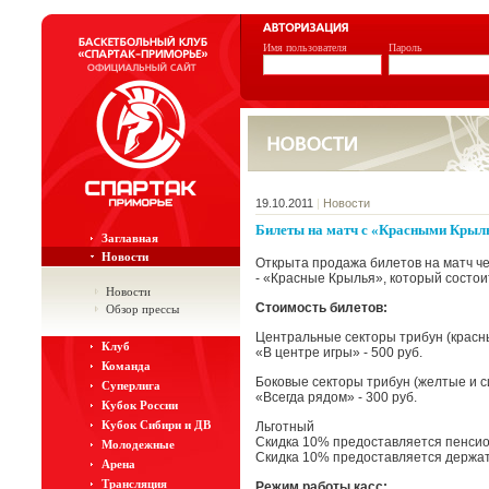
Имя пользователя
Пароль
19.10.2011
|
Новости
Билеты на матч с «Красными Крыл
Заглавная
Новости
Открыта продажа билетов на матч 
- «Красные Крылья», который состоит
Новости
Стоимость билетов:
Обзор прессы
Центральные секторы трибун (красны
Клуб
«В центре игры» - 500 руб.
Команда
Боковые секторы трибун (желтые и с
Суперлига
«Всегда рядом» - 300 руб.
Кубок России
Кубок Сибири и ДВ
Льготный
Скидка 10% предоставляется пенсио
Молодежные
Скидка 10% предоставляется держа
Арена
Трансляция
Режим работы касс: