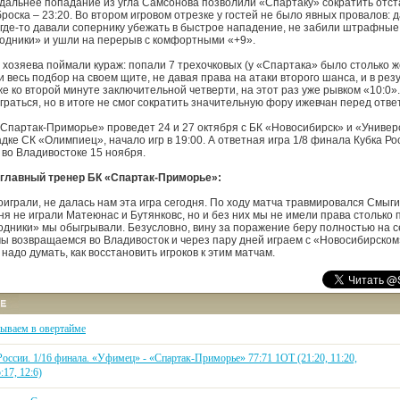
 дальнее попадание из угла Самсонова позволили «Спартаку» сократить отст
роска – 23:20. Во втором игровом отрезке у гостей не было явных провалов: д
, где-то давали сопернику убежать в быстрое нападение, не забили штрафные
одники» и ушли на перерыв с комфортными «+9».
хозяева поймали кураж: попали 7 трехочковых (у «Спартака» было столько же
 весь подбор на своем щите, не давая права на атаки второго шанса, и в рез
же ко второй минуте заключительной четверти, на этот раз уже рывком «10:0»
граться, но в итоге не смог сократить значительную фору ижевчан перед отве
партак-Приморье» проведет 24 и 27 октября с БК «Новосибирск» и «Униве
ке СК «Олимпиец», начало игр в 19:00. А ответная игра 1/8 финала Кубка Рос
 во Владивостоке 15 ноября.
главный тренер БК «Спартак-Приморье»:
играли, не далась нам эта игра сегодня. По ходу матча травмировался Смыги
я не играли Матеюнас и Бутянковс, но и без них мы не имели права столько 
одники» мы обыгрывали. Безусловно, вину за поражение беру полностью на с
мы возвращаемся во Владивосток и через пару дней играем с «Новосибирском
надо думать, как восстановить игроков к этим матчам.
ываем в овертайме
оссии. 1/16 финала. «Уфимец» - «Спартак-Приморье» 77:71 1ОТ (21:20, 11:20,
:17, 12:6)