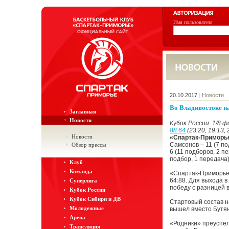
Имя пользователя
20.10.2017
|
Новости
Во Владивостоке на
Заглавная
Новости
Кубок России. 1/8 
88:64
(23:20, 19:13, 
Новости
«Спартак-Приморь
Самсонов – 11 (7 по
Обзор прессы
6 (11 подборов, 2 п
подбор, 1 передача
Клуб
Команда
«Спартак-Приморье»
64:88. Для выхода 
Суперлига
победу с разницей в
Кубок России
Кубок Сибири и ДВ
Стартовый состав н
Молодежные
вышел вместо Бутян
Арена
«Родники» преуспел
Трансляция