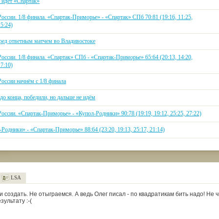
 идет «Спартак»
оссии. 1/8 финала. «Спартак-Приморье» - «Спартак» СПб 70:81 (19:16, 11:25,
25:24)
еред ответным матчем во Владивостоке
оссии. 1/8 финала. «Спартак» СПб - «Спартак-Приморье» 65:64 (20:13, 14:20,
17:10)
оссии начнём с 1/8 финала
до конца, победили, но дальше не идём
оссии. «Спартак-Приморье» - «Купол-Родники» 90:78 (19:19, 19:12, 25:25, 27:22)
Родники» - «Спартак-Приморье» 88:64 (23:20, 19:13, 25:17, 21:14)
LSA
 создать. Не отыграемся. А ведь Олег писал - по квадратикам бить надо! Не 
зультату :-(