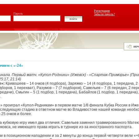
Регистрация
Пароль
Забыли пароль?
чнем с «-24»
финала. Первый матч. «Купол-Родники» (Ижевск) - «Спартак-Приморье» (При
25:17, 21:14)
е»:
Кривошеев – 14 очков (4 подбора), Заряжко – 14 (4 подбора, 1 передача, 2
дборов, 1 перехват), Разумов – 7 (7 подборов), Савельев – 7 (6 передач, 2 пе
ередачи), Смыгин – 5 (1 подбор, 1 передача), Бабайлов (1 подбор, 1 передача)
).
 проиграл «Купол-Родникам» в первом матче 1/8 финала Кубка России в Иже
в следующую стадию в ответном матче во Владивостоке нашей команде необ
 25 очков и более.
а кубковую игру имел два отличия: Савельев заменил травмированного Мате
ковса, не имеющего права играть в турнире из-за иностранного паспорта.
и в позиционном нападении и за 2 минуты до конца первой четверти вели «+