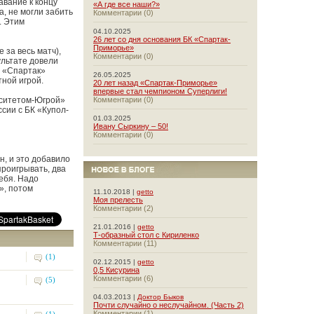
авание к концу
«А где все наши?»
а, не могли забить
Комментарии (0)
. Этим
04.10.2025
26 лет со дня основания БК «Спартак-
Приморье»
 за весь матч),
Комментарии (0)
ультате довели
. «Спартак»
26.05.2025
тной игрой.
20 лет назад «Спартак-Приморье»
впервые стал чемпионом Суперлиги!
рситетом-Югрой»
Комментарии (0)
сии с БК «Купол-
01.03.2025
Ивану Сыркину – 50!
Комментарии (0)
н, и это добавило
проигрывать, два
ебя. Надо
», потом
11.10.2018 |
getto
Моя прелесть
Комментарии (2)
21.01.2016 |
getto
Т-образный стол с Кириленко
Комментарии (11)
(1)
02.12.2015 |
getto
0,5 Кисурина
Комментарии (6)
(5)
04.03.2013 |
Доктор Быков
Почти случайно о неслучайном. (Часть 2)
Комментарии (1)