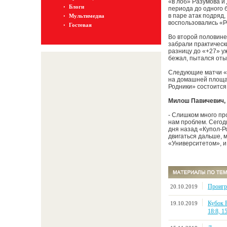
«в лоб» Разумова и
Блоги
периода до одного б
в паре атак подряд
Мультимедиа
воспользовались «Р
Гостевая
Во второй половине 
забрали практически
разницу до «+27» у
бежал, пытался оты
Следующие матчи «С
на домашней площад
Родники» состоится
Милош Павичевич, 
- Слишком много про
нам проблем. Сегодн
дня назад «Купол-Р
двигаться дальше, 
«Университетом», и 
Проигр
20.10.2019
Кубок Р
19.10.2019
18:8, 15