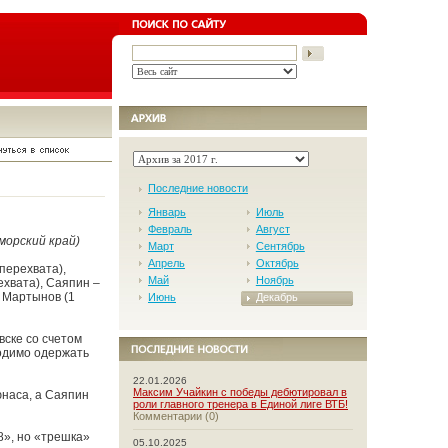
Последние новости
Январь
Июль
Февраль
Август
морский край)
Март
Сентябрь
Апрель
Октябрь
 перехвата),
Май
Ноябрь
рехвата), Саяпин –
, Мартынов (1
Июнь
Декабрь
вске со счетом
ходимо одержать
22.01.2026
Максим Учайкин с победы дебютировал в
юнаса, а Саяпин
роли главного тренера в Единой лиге ВТБ!
Комментарии (0)
8», но «трешка»
05.10.2025