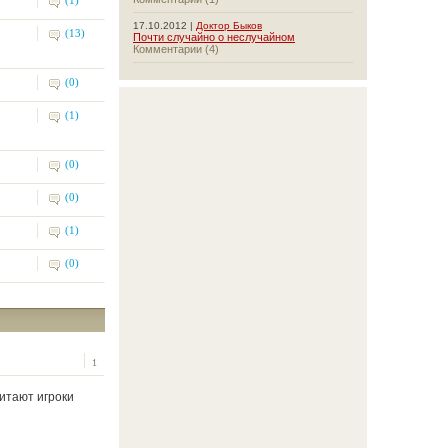
(1)
17.10.2012 |
Доктор Быков
(13)
Почти случайно о неслучайном
Комментарии (4)
(0)
(1)
(0)
(0)
(1)
(0)
1
читают игроки