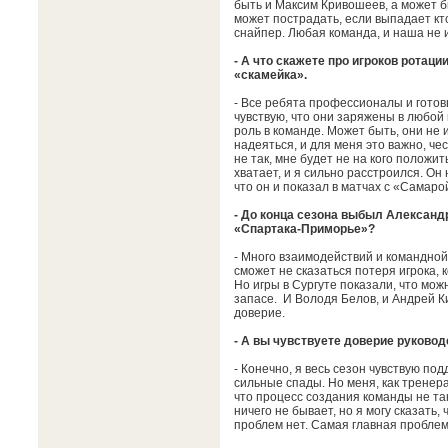
быть и Максим Кривошеев, а может бы
может пострадать, если выпадает кто
снайпер. Любая команда, и наша не
- А что скажете про игроков ротации
«скамейка».
- Все ребята профессионалы и готовы
чувствую, что они заряжены в любой
роль в команде. Может быть, они не и
надеяться, и для меня это важно, че
не так, мне будет не на кого положи
хватает, и я сильно расстроился. Он н
что он и показал в матчах с «Самаро
- До конца сезона выбыл Александр
«Спартака-Приморье»?
- Много взаимодействий и командной 
сможет не сказаться потеря игрока,
Но игры в Сургуте показали, что мож
запасе. И Володя Белов, и Андрей К
доверие.
- А вы чувствуете доверие руковод
- Конечно, я весь сезон чувствую под
сильные спады. Но меня, как тренера
что процесс создания команды не так
ничего не бывает, но я могу сказать,
проблем нет. Самая главная проблем