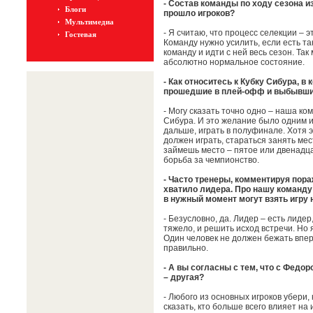
- Состав команды по ходу сезона и
Блоги
прошло игроков?
Мультимедиа
- Я считаю, что процесс селекции – э
Гостевая
Команду нужно усилить, если есть та
команду и идти с ней весь сезон. Так
абсолютно нормальное состояние.
- Как относитесь к Кубку Сибура, в
прошедшие в плей-офф и выбывшие
- Могу сказать точно одно – наша ко
Сибура. И это желание было одним и
дальше, играть в полуфинале. Хотя 
должен играть, стараться занять мес
займешь место – пятое или двенадцат
борьба за чемпионство.
- Часто тренеры, комментируя пора
хватило лидера. Про нашу команду 
в нужный момент могут взять игру 
- Безусловно, да. Лидер – есть лидер
тяжело, и решить исход встречи. Но
Один человек не должен бежать впер
правильно.
- А вы согласны с тем, что с Федо
– другая?
- Любого из основных игроков убери,
сказать, кто больше всего влияет на