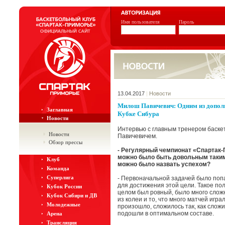
Имя пользователя
Пароль
13.04.2017
|
Новости
Милош Павичевич: Одним из дополн
Заглавная
Кубке Сибура
Новости
Интервью с главным тренером баск
Новости
Павичевичем.
Обзор прессы
- Регулярный чемпионат «Спартак-
можно было быть довольным таким
Клуб
можно было назвать успехом?
Команда
Суперлига
- Первоначальной задачей было попа
для достижения этой цели. Такое по
Кубок России
целом был ровный, было много сложны
Кубок Сибири и ДВ
из колеи и то, что много матчей игр
Молодежные
произошло, сложилось так, как слож
подошли в оптимальном составе.
Арена
Трансляция