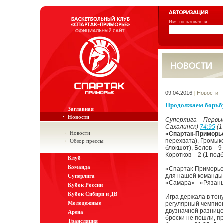
Имя пользователя
09.04.2016
|
Новости
Продолжаем борьбу,
Заглавная
Новости
Суперлига – Первый
Сахалинск)
74:95
(1
Новости
«Спартак-Приморь
перехвата), Громыко
Обзор прессы
блокшот), Белов – 9
Коротков – 2 (1 под
Клуб
Команда
«Спартак-Приморье
для нашей команды 
Суперлига
«Самара» - «Рязань»
Кубок России
Кубок Сибири и ДВ
Игра держала в тон
Молодежные
регулярный чемпион
двузначной разницей
Арена
броски не пошли, пр
Трансляция