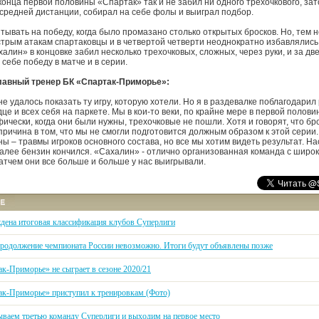
 конца первой половины «Спартак» так и не забил ни одного трехочкового, за
 средней дистанции, собирал на себе фолы и выиграл подбор.
ывать на победу, когда было промазано столько открытых бросков. Но, тем н
стрым атакам спартаковцы и в четвертой четверти неоднократно избавлялись
алин» в концовке забил несколько трехочковых, сложных, через руки, и за дв
себе победу в матче и в серии.
главный тренер БК «Спартак-Приморье»:
не удалось показать ту игру, которую хотели. Но я в раздевалке поблагодарил
це и всех себя на паркете. Мы в кои-то веки, по крайне мере в первой полови
ически, когда они были нужны, трехочковые не пошли. Хотя и говорят, что бр
причина в том, что мы не смогли подготовится должным образом к этой серии
 – травмы игроков основного состава, но все мы хотим видеть результат. Нас
далее бензин кончился. «Сахалин» - отлично организованная команда с широ
атчем они все больше и больше у нас выигрывали.
дена итоговая классификация клубов Суперлиги
родолжение чемпионата России невозможно. Итоги будут объявлены позже
ак-Приморье» не сыграет в сезоне 2020/21
ак-Приморье» приступил к тренировкам (Фото)
ваем третью команду Суперлиги и выходим на первое место