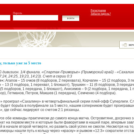
Регистрация
Пароль
Забыли пароль?
 только уже за 5 место
 дивизион. 1/4 финала. «Спартак-Приморье» (Приморский край) - «Сахалин
7:24, 24:25, 19:23, 14:23). Счет в серии 0:3
е»:
Агапов – 15 очков (8 подборов, 2 перехвата), Корчагин – 15 (2 подбора, 3 п
 – 13 (3 подбора, 1 перехват, 1 блокшот), Трушкин – 11 (6 подборов, 3 передач
 (5 подборов, 1 передача, 1 блокшот), Анисимов – 9 (2 подбора, 1 передача, 1 
бор), Гетманов, Петров, Макшев (1 передача), Семченко (4 подбора).
» проиграл «Сахалину» в четвертьфинальной серии плей-офф Суперлиги. 
будет борьба в полуфинале за 5 место, нашим соперником будет проигравши
, где сейчас лидируют со счетом 2:1 рязанцы.
усе обе команды практически до самого конца матча. Островитяне, досрочно
ат на первом месте и которые были фаворитами в нашей паре, впервые зав
 в начале второй четверти, но развить свой успех не смогли. Несмотря на то
иморцы нашли путь к кольцу через «краску» и рывком «12:3» сократили отста