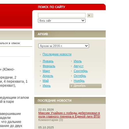
Последние новости
Январь
Июль
Февраль
Август
» (Южно-
Март
Сентябрь
Апрель
Октябрь
ередачи, 2
Май
Ноябрь
и, 4 перехвата, 1
перехват),
Июнь
Декабрь
Следующим этапом
й в паре
22.01.2026
Максим Учайкин с победы дебютировал в
 завершившие
роли главного тренера в Единой лиге ВТБ!
ладели
Комментарии (0)
, что дальние
вание до двух
05.10.2025