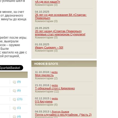
то успешно шел в
«А где все наши?»
Комментарии (0)
е менее, за счет
04.10.2025
26 лет со дня основания БК «Спартак-
 от двузначного
Приморье»
е минуты до конца
Комментарии (0)
26.05.2025
20 лет назад «Спартак-Приморье»
впервые стал чемпионом Суперлиги!
 ребят после игры.
Комментарии (0)
не, выиграли
01.03.2025
осок – оружие
Ивану Сыркину – 50!
. Были
Комментарии (0)
 хватило на две с
кой ротацией,
11.10.2018 |
getto
Моя прелесть
Комментарии (2)
(9)
21.01.2016 |
getto
Т-образный стол с Кириленко
(6)
Комментарии (11)
02.12.2015 |
getto
(23)
0,5 Кисурина
Комментарии (6)
(1)
04.03.2013 |
Доктор Быков
Почти случайно о неслучайном. (Часть 2)
(4)
Комментарии (1)