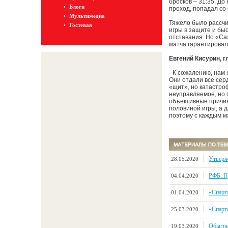
бросков – 31:35. До
Блоги
проход, попадал со
Мультимедиа
Тяжело было рассчит
Гостевая
игры в защите и бы
отставания. Но «Сах
матча гарантировал 
Евгений Кисурин, 
- К сожалению, нам 
Они отдали все серд
«щит», но катастроф
неуправляемое, но 
объективные причины
половиной игры, а 
поэтому с каждым м
Утверж
28.05.2020
РФБ: П
04.04.2020
«Спарт
01.04.2020
«Спарт
25.03.2020
Обыгры
19.03.2020