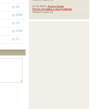
17.10.2012 |
Доктор Быков
(2)
Почти случайно о неслучайном
Комментарии (4)
(556)
(1)
(118)
(1)