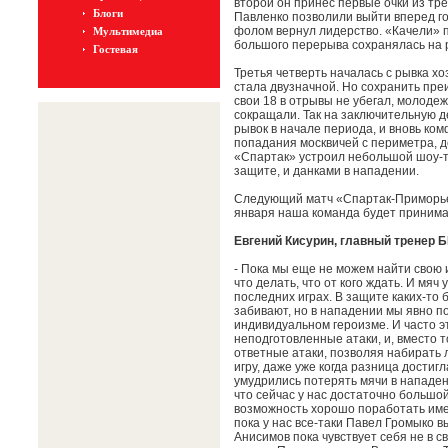
второй он принес первые очки из тр
Блоги
Павленко позволили выйти вперед го
фолом вернул лидерство. «Качели» п
Мультимедиа
большого перерыва сохранялась на р
Гостевая
Третья четверть началась с рывка хоз
стала двузначной. Но сохранить пре
свои 18 в отрывы не убегал, молоде
сокращали. Так на заключительную де
рывок в начале периода, и вновь ком
попадания москвичей с периметра, д
«Спартак» устроил небольшой шоу-т
защите, и данками в нападении.
Следующий матч «Спартак-Приморье
января наша команда будет принимат
Евгений Кисурин, главный тренер 
- Пока мы еще не можем найти свою и
что делать, что от кого ждать. И мяч 
последних играх. В защите каких-то 
забивают, но в нападении мы явно пок
индивидуальном героизме. И часто э
неподготовленные атаки, и, вместо 
ответные атаки, позволяя набирать 
игру, даже уже когда разница достигл
умудрились потерять мячи в нападен
что сейчас у нас достаточно большо
возможность хорошо поработать име
пока у нас все-таки Павел Громыко в
Анисимов пока чувствует себя не в с