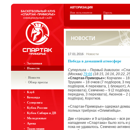
Имя пользователя
Пароль
17.01.2016
|
Новости
Победа в домашней атмосфере
Заглавная
Новости
Суперлига – Первый дивизион. «Спа
(Москва)
79:66
(18:15, 16:16, 20:22, 2
Новости
«Спартак-Приморье»:
Корчагин – 18 
Трушкин – 18 очков (7 подборов, 3 пе
Обзор прессы
подборов, 4 перехвата, 1 блокшот), А
перехвата), Семченко – 9 (2 подбора,
Клуб
передача, 3 перехвата), Аксенов – 2 
Команда
подбора), Коротков.
Суперлига
«Спартак-Приморье» одержал домашн
Кубок России
полных трибунах «Олимпийца».
Кубок Сибири и ДВ
Молодежные
Две «трешки» и 9 штрафных – вся ре
нападение «Спартака» было хоть и р
Арена
пока не удавалось. Семченко активно
Трансляция