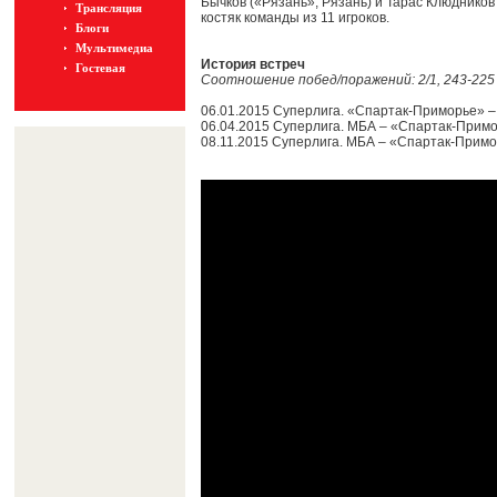
Бычков («Рязань», Рязань) и Тарас Клюдников
Трансляция
костяк команды из 11 игроков.
Блоги
Мультимедиа
История встреч
Гостевая
Соотношение побед/поражений: 2/1, 243-225
06.01.2015 Суперлига. «Спартак-Приморье» 
06.04.2015 Суперлига. МБА – «Спартак-Примо
08.11.2015 Суперлига. МБА – «Спартак-Примо