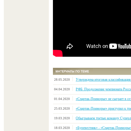
Утверждена итоговая классификация
28.05.2020
РФБ: Продолжение чемпионата Росси
04.04.2020
«Спартак-Приморье» не сыграет в се
01.04.2020
«Спартак-Приморье» приступил к тр
25.03.2020
Обыгрываем третью команду Суперли
19.03.2020
«Буревестник» - «Спартак-Приморье» 9
18.03.2020