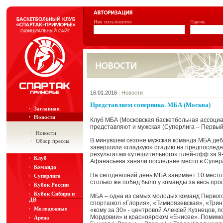
Имя пользователя
Пароль
16.01.2016
|
Новости
Представляем соперника. МБА (Москва)
Заглавная
Новости
Клуб МБА (Московская баскетбольная ассоциац
представляют и мужская (Суперлига – Первый
Новости
В минувшем сезоне мужская команда МБА дебю
Обзор прессы
завершили «гладкую» стадию на предпоследне
результатам «утешительного» плей-офф за 9-
Клуб
Афанасьева заняли последнее место в Суперл
Команда
На сегодняшний день МБА занимает 10 место в
Суперлига
столько же побед было у команды за весь пр
Кубок России
Кубок Сибири и
МБА – одна из самых молодых команд Первого
ДВ
спортшкол «Глория», «Тимирязевская», «Тринт
Молодежные
«кому за 30» - центровой Алексей Кузнецов, п
Мордовии» и красноярском «Енисее». Помимо
Арена