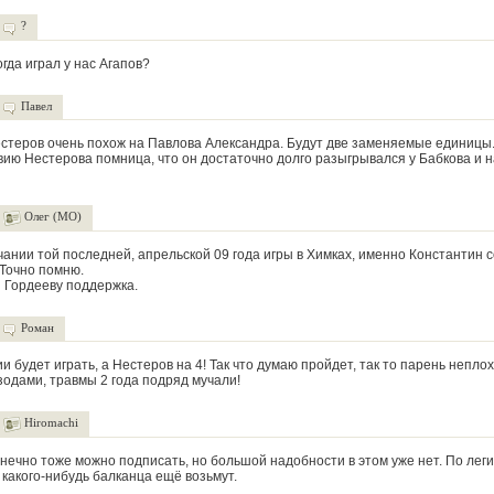
?
огда играл у нас Агапов?
Павел
естеров очень похож на Павлова Александра. Будут две заменяемые единицы.
ю Нестерова помница, что он достаточно долго разыгрывался у Бабкова и 
Олег (МО)
чании той последней, апрельской 09 года игры в Химках, именно Константин 
 Точно помню.
 Гордееву поддержка.
Роман
и будет играть, а Нестеров на 4! Так что думаю пройдет, так то парень непло
зодами, травмы 2 года подряд мучали!
Hiromachi
нечно тоже можно подписать, но большой надобности в этом уже нет. По лег
 какого-нибудь балканца ещё возьмут.