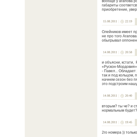
вообще у агапова ро
габариты соответсв
приобретение, увер
15.08.2011
22:19
Олейников имеет пр
не про того Агапова
обыгрывал оппонент
14.08.2011
20:58
и объясни, кстати, 
«Рускон-Мордовия»
- Павел... Обладае
так и под кольцом, 
начнем сезон без п
это подстроим нашу
14.08.2011
20:40
вторым? ты че? и ст
нормальным будет
14.08.2011
19:45
2го номера )) толь