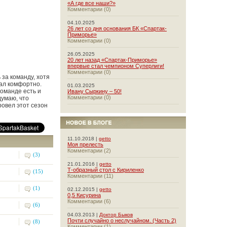
«А где все наши?»
Комментарии (0)
04.10.2025
26 лет со дня основания БК «Спартак-
Приморье»
Комментарии (0)
26.05.2025
20 лет назад «Спартак-Приморье»
впервые стал чемпионом Суперлиги!
Комментарии (0)
за команду, хотя
вал комфортно.
01.03.2025
команде есть и
Ивану Сыркину – 50!
Комментарии (0)
думаю, что
овел этот сезон
11.10.2018 |
getto
Моя прелесть
Комментарии (2)
(3)
21.01.2016 |
getto
Т-образный стол с Кириленко
(15)
Комментарии (11)
(1)
02.12.2015 |
getto
0,5 Кисурина
Комментарии (6)
(6)
04.03.2013 |
Доктор Быков
Почти случайно о неслучайном. (Часть 2)
(8)
Комментарии (1)