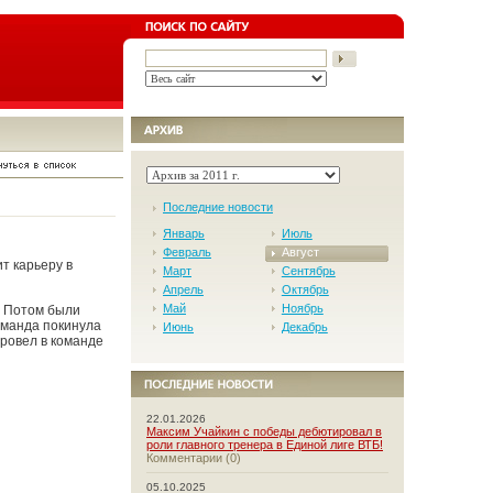
Последние новости
Январь
Июль
Февраль
Август
т карьеру в
Март
Сентябрь
Апрель
Октябрь
Май
Ноябрь
. Потом были
команда покинула
Июнь
Декабрь
ровел в команде
22.01.2026
Максим Учайкин с победы дебютировал в
роли главного тренера в Единой лиге ВТБ!
Комментарии (0)
05.10.2025