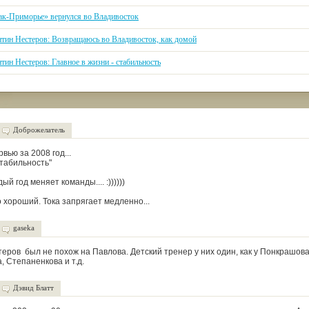
ак-Приморье» вернулся во Владивосток
нтин Нестеров: Возвращаюсь во Владивосток, как домой
тин Нестеров: Главное в жизни - стабильность
Доброжелатель
вью за 2008 год...
стабильность"
й год меняет команды.... :))))))
 хороший. Тока запрягает медленно...
gaseka
теров был не похож на Павлова. Детский тренер у них один, как у Понкрашова
, Степаненкова и т.д.
Дэвид Блатт