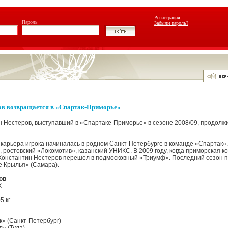
Регистрация
Пароль
Забыли пароль?
ов возвращается в «Спартак-Приморье»
 Нестеров, выступавший в «Спартаке-Приморье» в сезоне 2008/09, продолжи
арьера игрока начиналась в родном Санкт-Петербурге в команде «Спартак»
, ростовский «Локомотив», казанский УНИКС. В 2009 году, когда приморская 
Константин Нестеров перешел в подмосковный «Триумф». Последний сезон п
 Крылья» (Самара).
ов
К
5 кг.
к» (Санкт-Петербург)