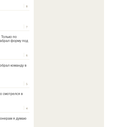
8
7
 Только по
набрал форму под
6
собрал команду в
5
хо смотрелся в
4
ионерам я думаю