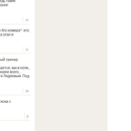
едь такие
рошее
12
 4го номера"- это
а усах и
11
вный тренер
ется, как в поле,
корее всего,
 и Лидяевым. Под
10
скока с
9