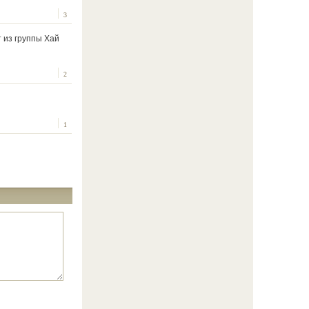
3
 из группы Хай
2
1