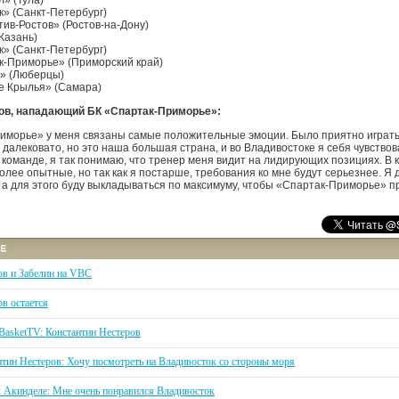
л» (Тула)
к» (Санкт-Петербург)
тив-Ростов» (Ростов-на-Дону)
Казань)
к» (Санкт-Петербург)
к-Приморье» (Приморский край)
ф» (Люберцы)
е Крылья» (Самара)
ов, нападающий БК «Спартак-Приморье»:
иморье» у меня связаны самые положительные эмоции. Было приятно играть 
 далековато, но это наша большая страна, и во Владивостоке я себя чувство
 команде, я так понимаю, что тренер меня видит на лидирующих позициях. В 
олее опытные, но так как я постарше, требования ко мне будут серьезнее. Я 
а для этого буду выкладываться по максимуму, чтобы «Спартак-Приморье» пр
ов и Забелин на VBC
в остается
kBasketTV: Константин Нестеров
нтин Нестеров: Хочу посмотреть на Владивосток со стороны моря
 Акинделе: Мне очень понравился Владивосток