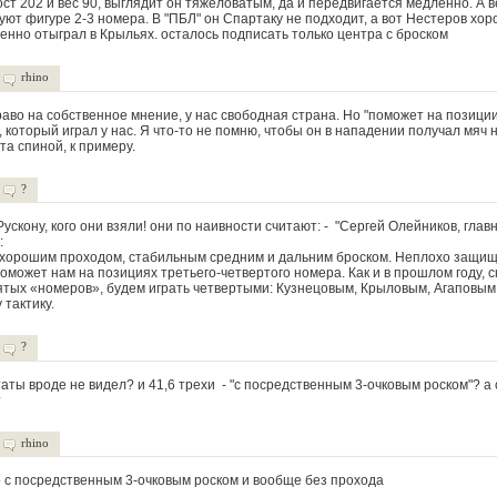
ст 202 и вес 90, выглядит он тяжеловатым, да и передвигается медленно. А в
уют фигуре 2-3 номера. В "ПБЛ" он Спартаку не подходит, а вот Нестеров хо
енно отыграл в Крыльях. осталось подписать только центра с броском
rhino
аво на собственное мнение, у нас свободная страна. Но "поможет на позиции
, который играл у нас. Я что-то не помню, чтобы он в нападении получал мяч н
а спиной, к примеру.
?
Рускону, кого они взяли! они по наивности считают: - "Сергей Олейников, гла
:
т хорошим проходом, стабильным средним и дальним броском. Неплохо защища
поможет нам на позициях третьего-четвертого номера. Как и в прошлом году, с
ятых «номеров», будем играть четвертыми: Кузнецовым, Крыловым, Агаповым
 тактику.
?
аты вроде не видел? и 41,6 трехи - "с посредственным 3-очковым роском"? а 
?
rhino
ко с посредственным 3-очковым роском и вообще без прохода