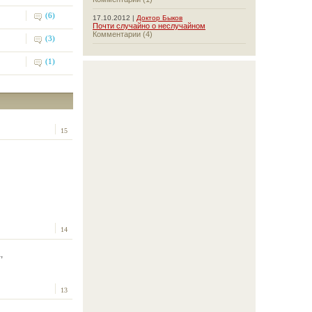
(6)
17.10.2012 |
Доктор Быков
Почти случайно о неслучайном
Комментарии (4)
(3)
(1)
15
14
,
13