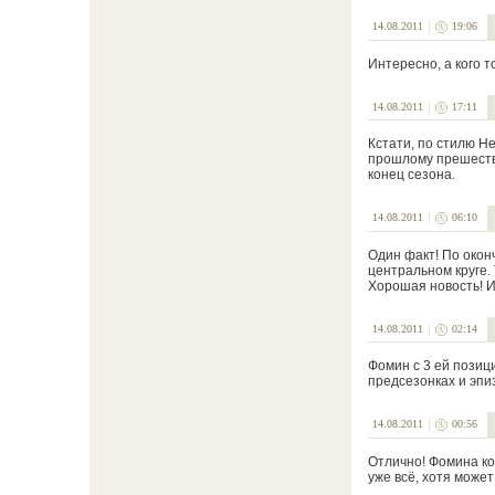
14.08.2011
19:06
Интересно, а кого т
14.08.2011
17:11
Кстати, по стилю Н
прошлому прешестви
конец сезона.
14.08.2011
06:10
Один факт! По окон
центральном круге.
Хорошая новость! И
14.08.2011
02:14
Фомин с 3 ей позици
предсезонках и эпи
14.08.2011
00:56
Отлично! Фомина ко
уже всё, хотя может