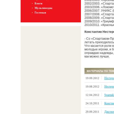
2002/2003. «Арсена
Блоги
2002/2003. «Спарта
2003/2006. «Локомо
Мультимедиа
2006/2007. УНИКС (
Гостевая
2007/2008. «Спарта
2008/2009. «Спарта
2009/2010. «Триум
2010/2011. «Красны
Константин Нестер
- Со «Спартаком-Пр
летать приходилось
Что касается роли в
молодые игроки, и б
оправдаю надежды, 
как можно лучше.
Нестер
19.09.2012
Нестеро
19.08.2012
Sparta
12.04.2012
Конста
24.10.2011
Джелил
29.09.2011