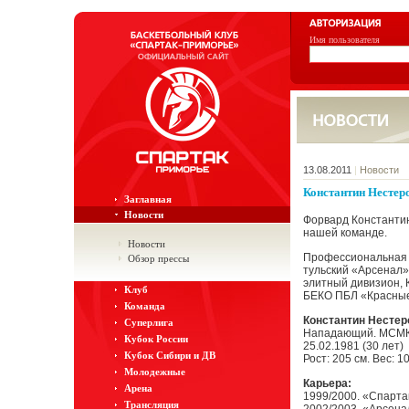
Имя пользователя
13.08.2011
|
Новости
Константин Нестер
Заглавная
Новости
Форвард Константин
нашей команде.
Новости
Профессиональная к
Обзор прессы
тульский «Арсенал»
элитный дивизион, 
Клуб
БЕКО ПБЛ «Красные
Команда
Константин Нестер
Суперлига
Нападающий. МСМ
Кубок России
25.02.1981 (30 лет)
Кубок Сибири и ДВ
Рост: 205 см. Вес: 10
Молодежные
Карьера:
Арена
1999/2000. «Спарта
Трансляция