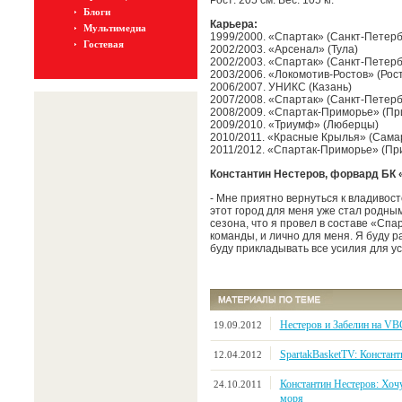
Рост: 205 см. Вес: 105 кг.
Блоги
Карьера:
Мультимедиа
1999/2000. «Спартак» (Санкт-Петерб
Гостевая
2002/2003. «Арсенал» (Тула)
2002/2003. «Спартак» (Санкт-Петерб
2003/2006. «Локомотив-Ростов» (Рос
2006/2007. УНИКС (Казань)
2007/2008. «Спартак» (Санкт-Петерб
2008/2009. «Спартак-Приморье» (Пр
2009/2010. «Триумф» (Люберцы)
2010/2011. «Красные Крылья» (Сама
2011/2012. «Спартак-Приморье» (Пр
Константин Нестеров, форвард БК 
- Мне приятно вернуться к владивост
этот город для меня уже стал родным
сезона, что я провел в составе «Сп
команды, и лично для меня. Я буду р
буду прикладывать все усилия для у
Нестеров и Забелин на VB
19.09.2012
SpartakBasketTV: Констант
12.04.2012
Константин Нестеров: Хоч
24.10.2011
моря