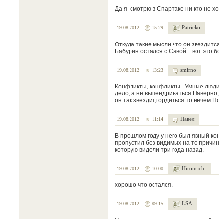
Да я смотрю в Спартаке ни кто не х
Patricko
19.08.2012
15:29
Откуда такие мысли что он звездитс
Бабурин остался с Савой... вот это б
smirno
19.08.2012
13:23
Конфликты, конфликты...Умные люди 
дело, а не выпендриваться.Наверно,
он так звездит,гордиться то нечем.Н
Павел
19.08.2012
11:14
В прошлом году у него был явный ко
пропустил без видимых на то причин.
которую видели три года назад.
Hiromachi
19.08.2012
10:00
хорошо что остался.
LSA
19.08.2012
09:15