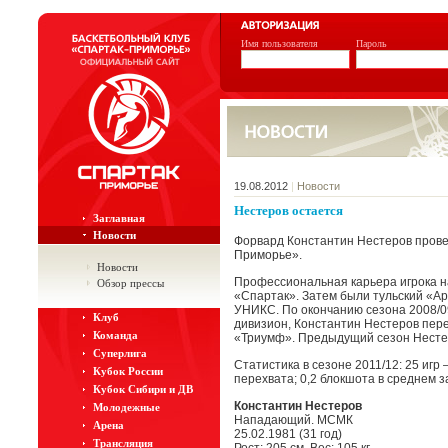
Имя пользователя
Пароль
19.08.2012
|
Новости
Нестеров остается
Заглавная
Новости
Форвард Константин Нестеров провед
Приморье».
Новости
Профессиональная карьера игрока н
Обзор прессы
«Спартак». Затем были тульский «Ар
УНИКС. По окончанию сезона 2008/09
Клуб
дивизион, Константин Нестеров пер
Команда
«Триумф». Предыдущий сезон Нестер
Суперлига
Статистика в сезоне 2011/12: 25 игр –
Кубок России
перехвата; 0,2 блокшота в среднем за
Кубок Сибири и ДВ
Константин Нестеров
Молодежные
Нападающий. МСМК
Арена
25.02.1981 (31 год)
Трансляция