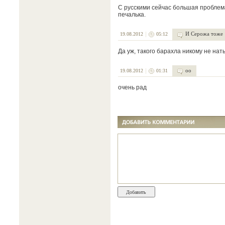
С русскими сейчас большая проблема,
печалька.
И Серожа тоже
19.08.2012
05:12
Да уж, такого барахла никому не нать
оо
19.08.2012
01:31
очень рад