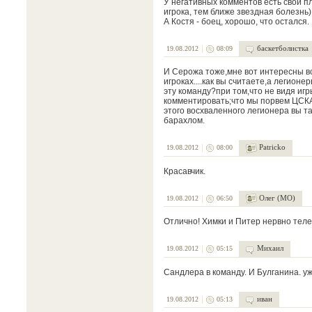
У негативных комментов есть свой пл
игрока, тем ближе звездная болезнь)
А Костя - боец, хорошо, что остался.
баскетболистка
19.08.2012
08:09
И Серожа тоже,мне вот интересны вс
игроках....как вы считаете,а легион
эту команду?при том,что не видя игр
комментировать;что мы порвем ЦСКА 
этого восхваленного легионера вы та
барахлом.
Patricko
19.08.2012
08:00
Красавчик.
Олег (МО)
19.08.2012
06:50
Отлично! Химки и Питер нервно теле
Михаил
19.08.2012
05:15
Сандлера в команду. И Булганина. уж
иван
19.08.2012
05:13