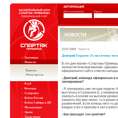
Имя пользователя
Пароль
23.07.2009
|
Новости
Дмитрий Гордеев: Если хочешь чего
Заглавная
Новости
В эти дни игроки «Спартака-Примор
легкоатлетическом манеже «Динамо»
Новости
официального сайта ответил напад
Обзор прессы
- Дмитрий, команда официально в от
тренировкам?
Клуб
Команда
- Я тренируюсь уже четыре недели. 
выступать в Суперлиге Б, у приморс
Суперлига
заиграть в основе на высоком уровне
Кубок России
говорить обо мне лично, то я решил 
Кубок Сибири и ДВ
развлечений. Если хочешь чего-то до
Каждое утро я прихожу в зал и работ
Молодежные
Арена
- Как проходят эти занятия?
Трансляция