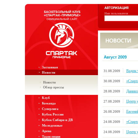
Имя пользователя
Август 2009
Заглавная
Вадим 
31.08.2009
Новости
«Спарт
30.08.2009
Новости
Обзор прессы
Даниил
28.08.2009
Клуб
Центр 
27.08.2009
Команда
Суперлига
Евгени
26.08.2009
Кубок России
Кубок Сибири и ДВ
«Спарт
24.08.2009
Молодежные
Арена
Центр у
24.08.2009
Трансляция