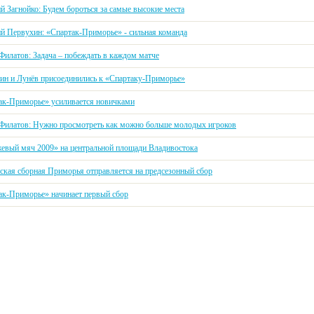
й Загнойко: Будем бороться за самые высокие места
й Первухин: «Спартак-Приморье» - сильная команда
Филатов: Задача – побеждать в каждом матче
ин и Лунёв присоединились к «Спартаку-Приморье»
ак-Приморье» усиливается новичками
Филатов: Нужно просмотреть как можно больше молодых игроков
евый мяч 2009» на центральной площади Владивостока
кая сборная Приморья отправляется на предсезонный сбор
ак-Приморье» начинает первый сбор