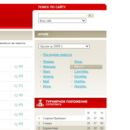
Последние новости
Январь
Июль
(0)
Февраль
Август
Март
Сентябрь
(0)
Апрель
Октябрь
Май
Ноябрь
(1)
Июнь
Декабрь
(0)
(0)
И
О
%
(0)
1
Спартак-Приморье
26
47
80
2
Самара
26
47
80
(0)
3
Буревестник
26
43
65