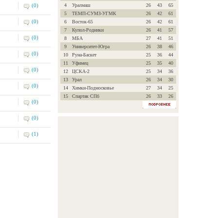
(0)
4
Уралмаш
26
43
65
5
ТЕМП-СУМЗ-УГМК
26
42
61
(0)
6
Восток-65
26
42
61
7
Купол-Родники
26
41
57
(0)
8
МБА
27
41
51
9
Университет-Югра
26
38
46
(0)
10
Руна-Баскет
25
36
44
11
Уфимец
25
35
40
(0)
12
ЦСКА-2
25
34
36
13
Урал
26
34
30
(0)
14
Химки-Подмосковье
27
34
25
15
Спартак СПб
26
33
26
(0)
(0)
(1)