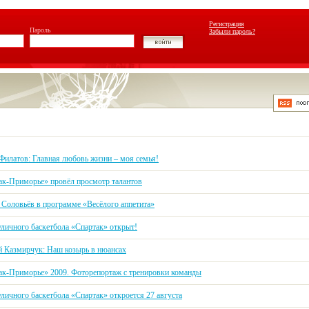
Регистрация
Пароль
Забыли пароль?
Филатов: Главная любовь жизни – моя семья!
ак-Приморье» провёл просмотр талантов
 Соловьёв в программе «Весёлого аппетита»
уличного баскетбола «Спартак» открыт!
й Казмирчук: Наш козырь в нюансах
ак-Приморье» 2009. Фоторепортаж с тренировки команды
личного баскетбола «Спартак» откроется 27 августа