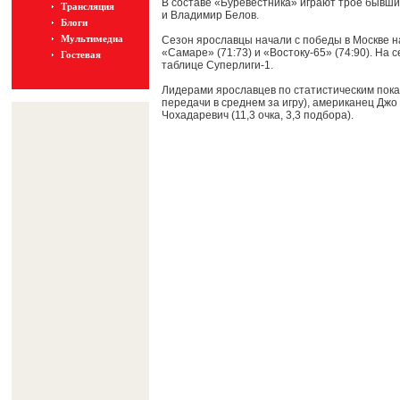
В составе «Буревестника» играют трое бывш
Трансляция
и Владимир Белов.
Блоги
Мультимедиа
Сезон ярославцы начали с победы в Москве на
«Самаре» (71:73) и «Востоку-65» (74:90). На
Гостевая
таблице Суперлиги-1.
Лидерами ярославцев по статистическим показ
передачи в среднем за игру), американец Джо Т
Чохадаревич (11,3 очка, 3,3 подбора).