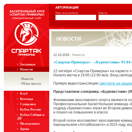
Имя пользователя
Пароль
22.10.2018
|
Новости
«Спартак-Приморье» - «Буревестник» 91:64 (19
Заглавная
Новости
22 октября «Спартак-Приморье» на паркете 
Начало матча в 19:00 (12:00 мск). Вход свобо
Новости
Прямую видеотрансляцию
смотрите на нашем
Обзор прессы
Представляем соперника. «Буревестник» (
Клуб
Команда
Флагманами ярославского спорта являются х
Профессиональная баскетбольная команда «Бур
Суперлига
подряд «Буревестник» играл во Втором дивиз
Кубок России
и пошел на повышение в классе.
Кубок Сибири и
ДВ
Второй сезон возглавляет ярославскую команд
Молодежные
барнаульском «АлтайБаскете» в 2015 году, ко
Арена