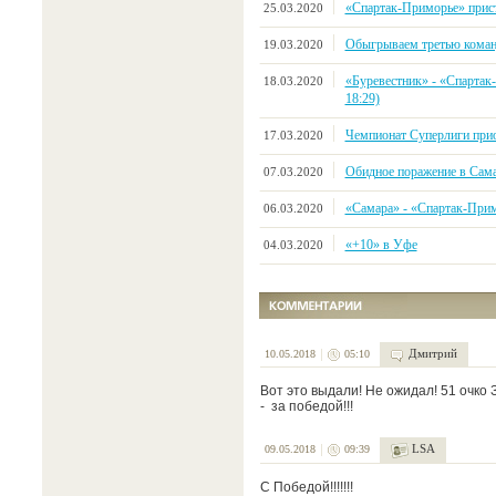
«Спартак-Приморье» прист
25.03.2020
Обыгрываем третью коман
19.03.2020
«Буревестник» - «Спартак-
18.03.2020
18:29)
Чемпионат Суперлиги прио
17.03.2020
Обидное поражение в Сам
07.03.2020
«Самара» - «Спартак-Примор
06.03.2020
«+10» в Уфе
04.03.2020
Дмитрий
10.05.2018
05:10
Вот это выдали! Не ожидал! 51 очко 
- за победой!!!
LSA
09.05.2018
09:39
С Победой!!!!!!!