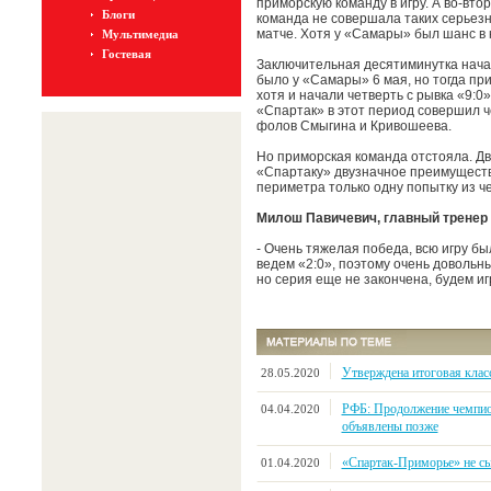
приморскую команду в игру. А во-вто
Блоги
команда не совершала таких серьезн
матче. Хотя у «Самары» был шанс в 
Мультимедиа
Гостевая
Заключительная десятиминутка начал
было у «Самары» 6 мая, но тогда пр
хотя и начали четверть с рывка «9:
«Спартак» в этот период совершил ч
фолов Смыгина и Кривошеева.
Но приморская команда отстояла. Д
«Спартаку» двузначное преимуществ
периметра только одну попытку из че
Милош Павичевич, главный тренер
- Очень тяжелая победа, всю игру бы
ведем «2:0», поэтому очень довольн
но серия еще не закончена, будем и
Утверждена итоговая клас
28.05.2020
РФБ: Продолжение чемпио
04.04.2020
объявлены позже
«Спартак-Приморье» не сыг
01.04.2020