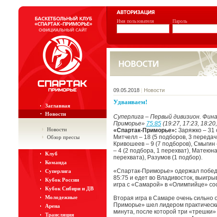
Имя пользователя
Пароль
09.05.2018
|
Новости
Удваиваем!
Заглавная
Новости
Суперлига – Первый дивизион. Фина
Приморье»
75:85
(19:27, 17:23, 18:20
Новости
«Спартак-Приморье»:
Заряжко – 31 о
Митчелл – 18 (5 подборов, 3 передачи
Обзор прессы
Кривошеев – 9 (7 подборов), Смыгин 
– 4 (2 подбора, 1 перехват), Матеюна
Клуб
перехвата), Разумов (1 подбор).
Команда
«Спартак-Приморье» одержал победу
Суперлига
85:75 и едет во Владивосток, выигрыв
Кубок России
игра с «Самарой» в «Олимпийце» сост
Кубок Сибири и ДВ
Молодежные
Вторая игра в Самаре очень сильно 
Приморье» шел лидером практически
Арена
минута, после которой три «трешки»
Трансляция