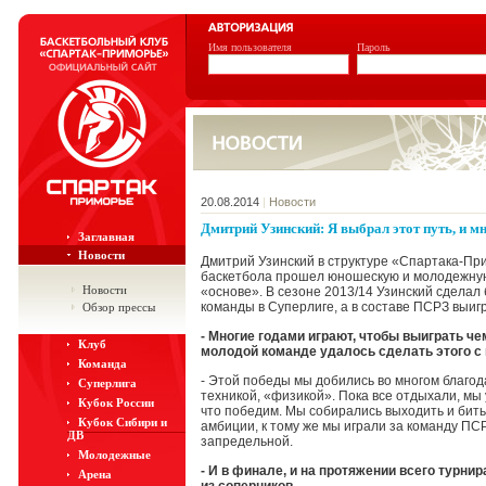
Имя пользователя
Пароль
20.08.2014
|
Новости
Дмитрий Узинский: Я выбрал этот путь, и мн
Заглавная
Новости
Дмитрий Узинский в структуре «Спартака-При
баскетбола прошел юношескую и молодежную 
Новости
«основе». В сезоне 2013/14 Узинский сделал
команды в Суперлиге, а в составе ПСРЗ выиг
Обзор прессы
- Многие годами играют, чтобы выиграть ч
Клуб
молодой команде удалось сделать этого с п
Команда
- Этой победы мы добились во многом благод
Суперлига
техникой, «физикой». Пока все отдыхали, мы
Кубок России
что победим. Мы собирались выходить и бить
Кубок Сибири и
амбиции, к тому же мы играли за команду ПС
ДВ
запредельной.
Молодежные
- И в финале, и на протяжении всего турни
Арена