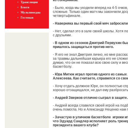
из соперников.
Трансляция
Блоги
- Было, когда мы уходили вперед на 4-5 очков
сложные. Только один матч мы закончили дос
Мультимедиа
четвертьфинале.
Гостевая
- Наверняка вы первый свой мяч забросили
- Нет, сделал это в зале своей школы. Хотя 
с друзьями.
- В одном из сезонов Дмитрий Первухин бы
пришлось защищаться против него.
- Я его не знал Дмитрия лично, но мне расска
за травмы дальнейшая карьера его не сложил
думаю, что он не показал всю свою силу и ве
баскетболу.
- Юра Митюк играл против одного из сам
Алексеева. Как считаете, справился со сво
- Хочу отдать должное Юре, он полностью спр
хорошо отзащищался, не дал ему разбросат
- Андрей Зверков отлично сыграл в защите..
- Андрей всегда славился своей игрой на под
очень помогла. Но и Александр Неценко нам 
- Зачастую в уличном баскетболе игроки и
что Эдуард Сандлер исполняет роль тренер
президента вашего клуба?