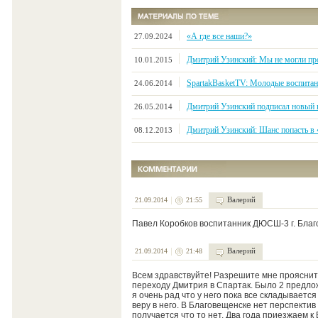
«А где все наши?»
27.09.2024
Дмитрий Узинский: Мы не могли про
10.01.2015
SpartakBasketTV: Молодые воспитан
24.06.2014
Дмитрий Узинский подписал новый 
26.05.2014
Дмитрий Узинский: Шанс попасть в 
08.12.2013
Валерий
21.09.2014
21:55
Павел Коробков воспитанник ДЮСШ-3 г. Благ
Валерий
21.09.2014
21:48
Всем здравствуйте! Разрешите мне прояснить
переходу Дмитрия в Спартак. Было 2 предло
я очень рад что у него пока все складываетс
веру в него. В Благовещенске нет перспекти
получается что то нет. Два года приезжаем к