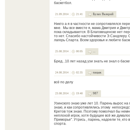
баскетбол.
Булах Валерий
21.09.2014
21:41
Никто а я в частности не сопротивлялся пе
мне. Мы все вместе я, мама Дмитрия и Дмитр
пока складывается. В Благовещенске нет пер
то нет. Спасибо настойчивости Э.Сандлеру. 
лагерь Спарта. Всем здоровья и любите баск
...
25.08.2014
00:05
Бред...10 лет назад узи знать не знал о баск
пацык
24.08.2014
02:35
всё по делу
987
23.08.2014
19:40
Узинского знаю уже лет 10. Парень вырос на г
знаю, и как сопротивлялись этому непосред
Кретов тож знаю. Поэтому помолчал бы немно
неплохой игрок, хотя будущее всё же думалос
Приморье". Утрись , парень, надоели те, кто 
спорта.