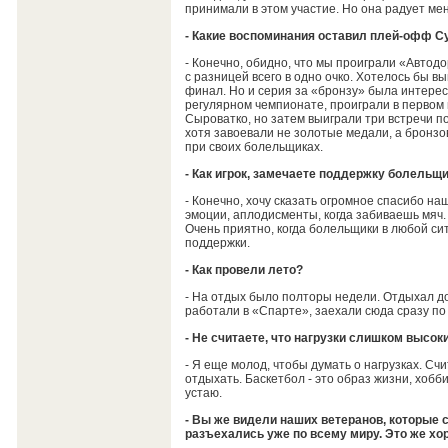
принимали в этом участие. Но она радует ме
- Какие воспоминания оставил плей-офф С
- Конечно, обидно, что мы проиграли «Автодо
с разницей всего в одно очко. Хотелось бы вы
финал. Но и серия за «бронзу» была интере
регулярном чемпионате, проиграли в первом м
Сыроватко, но затем выиграли три встречи по
хотя завоевали не золотые медали, а бронзо
при своих болельщиках.
- Как игрок, замечаете поддержку болельщ
- Конечно, хочу сказать огромное спасибо н
эмоции, аплодисменты, когда забиваешь мяч.
Очень приятно, когда болельщики в любой си
поддержки.
- Как провели лето?
- На отдых было полторы недели. Отдыхал до
работали в «Спарте», заехали сюда сразу по
- Не считаете, что нагрузки слишком высок
- Я еще молод, чтобы думать о нагрузках. Счи
отдыхать. Баскетбол - это образ жизни, хобби
устаю.
- Вы же видели наших ветеранов, которые с
разъехались уже по всему миру. Это же хо