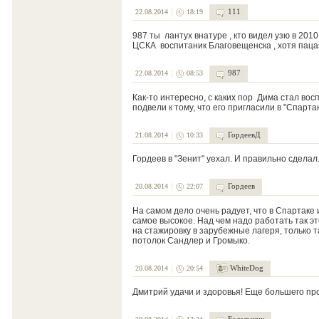
111
22.08.2014
18:19
987 ты лантух внатуре , кто видел узю в 2010
ЦСКА воспитаник Благовещенска , хотя пацан
987
22.08.2014
08:53
Как-то интересно, с каких пор Дима стал во
подвели к тому, что его пригласили в "Спартак
ГордеевД
21.08.2014
10:33
Гордеев в "Зенит" уехал. И правильно сделал
Гордеев
20.08.2014
22:07
На самом дело очень радует, что в Спартаке и
самое высокое. Над чем надо работать так э
на стажировку в зарубежные лагеря, только т
потолок Сандлер и Громыко.
WhiteDog
20.08.2014
20:54
Дмитрий удачи и здоровья! Еще большего про