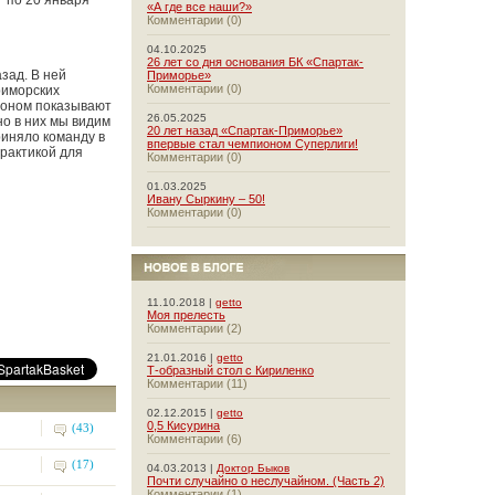
7 по 20 января
«А где все наши?»
Комментарии (0)
04.10.2025
26 лет со дня основания БК «Спартак-
зад. В ней
Приморье»
Комментарии (0)
риморских
езоном показывают
26.05.2025
но в них мы видим
20 лет назад «Спартак-Приморье»
иняло команду в
впервые стал чемпионом Суперлиги!
практикой для
Комментарии (0)
01.03.2025
Ивану Сыркину – 50!
Комментарии (0)
11.10.2018 |
getto
Моя прелесть
Комментарии (2)
21.01.2016 |
getto
Т-образный стол с Кириленко
Комментарии (11)
02.12.2015 |
getto
0,5 Кисурина
(43)
Комментарии (6)
(17)
04.03.2013 |
Доктор Быков
Почти случайно о неслучайном. (Часть 2)
Комментарии (1)