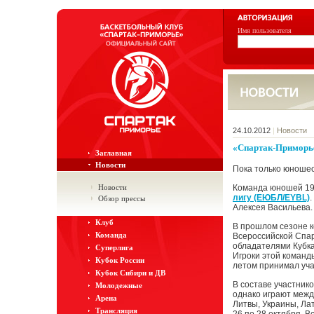
Имя пользователя
24.10.2012
|
Новости
«Спартак-Приморье
Заглавная
Новости
Пока только юношес
Новости
Команда юношей 19
лигу (ЕЮБЛ/EYBL)
Обзор прессы
Алексея Васильева.
Клуб
В прошлом сезоне к
Команда
Всероссийской Спар
обладателями Кубка
Суперлига
Игроки этой команд
Кубок России
летом принимал уча
Кубок Сибири и ДВ
В составе участник
Молодежные
однако играют межд
Арена
Литвы, Украины, Ла
Трансляция