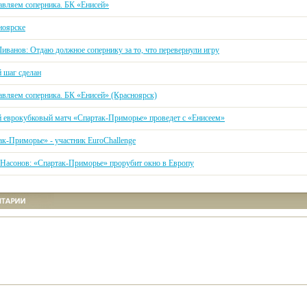
авляем соперника. БК «Енисей»
ноярске
иванов: Отдаю должное сопернику за то, что перевернули игру
 шаг сделан
авляем соперника. БК «Енисей» (Красноярск)
 еврокубковый матч «Спартак-Приморье» проведет с «Енисеем»
ак-Приморье» - участник EuroChallenge
 Насонов: «Спартак-Приморье» прорубит окно в Европу