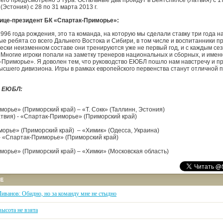
сего предусмотрено 3 тура. Остальные два пройдут в Вентспилсе (Латвия) с 1
 (Эстония) с 28 по 31 марта 2013 г.
ице-президент БК «Спартак-Приморье»:
96 года рождения, это та команда, на которую мы сделали ставку три года на
е ребята со всего Дальнего Востока и Сибири, в том числе и воспитанники п
чески неизменном составе они тренируются уже не первый год, и с каждым с
 Многие игроки попали на заметку тренеров национальных и сборных, и имен
Приморье». Я доволен тем, что руководство ЕЮБЛ пошло нам навстречу и пр
высшего дивизиона. Игры в рамках европейского первенства станут отличной 
а ЕЮБЛ:
морье» (Приморский край) – «Т. Сокк» (Таллинн, Эстония)
атвия) - «Спартак-Приморье» (Приморский край)
орье» (Приморский край) – «Химик» (Одесса, Украина)
- «Спартак-Приморье» (Приморский край)
морье» (Приморский край) – «Химки» (Московская область)
Ливанов: Обидно, но за команду мне не стыдно
ысота не взята