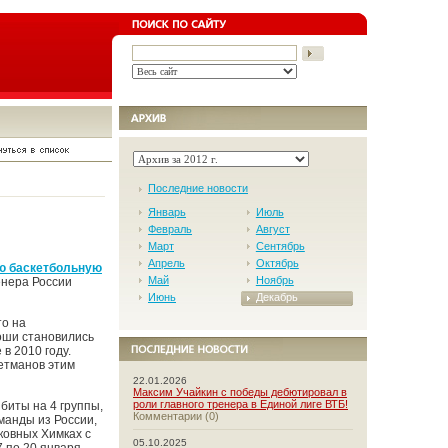
Последние новости
Январь
Июль
Февраль
Август
Март
Сентябрь
Апрель
Октябрь
ю баскетбольную
Май
Ноябрь
енера России
Июнь
Декабрь
то на
оши становились
в 2010 году.
Гетманов этим
22.01.2026
Максим Учайкин с победы дебютировал в
роли главного тренера в Единой лиге ВТБ!
биты на 4 группы,
Комментарии (0)
манды из России,
ковных Химках с
05.10.2025