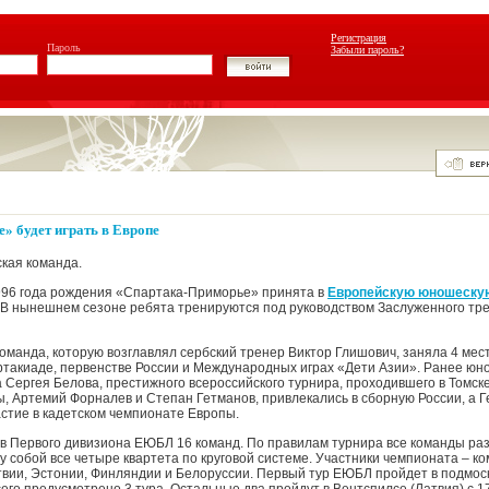
Регистрация
Пароль
Забыли пароль?
» будет играть в Европе
кая команда.
96 года рождения «Спартака-Приморье» принята в
Европейскую юношеску
. В нынешнем сезоне ребята тренируются под руководством Заслуженного тр
оманда, которую возглавлял сербский тренер Виктор Глишович, заняла 4 мес
такиаде, первенстве России и Международных играх «Дети Азии». Ранее юн
 Сергея Белова, престижного всероссийского турнира, проходившего в Томске 
ы, Артемий Форналев и Степан Гетманов, привлекались в сборную России, а 
стие в кадетском чемпионате Европы.
ов Первого дивизиона ЕЮБЛ 16 команд. По правилам турнира все команды раз
у собой все четыре квартета по круговой системе. Участники чемпионата – ко
твии, Эстонии, Финляндии и Белоруссии. Первый тур ЕЮБЛ пройдет в подмос