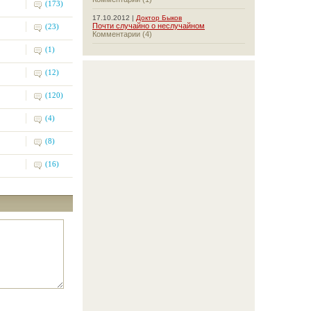
(173)
17.10.2012 |
Доктор Быков
Почти случайно о неслучайном
(23)
Комментарии (4)
(1)
(12)
(120)
(4)
(8)
(16)