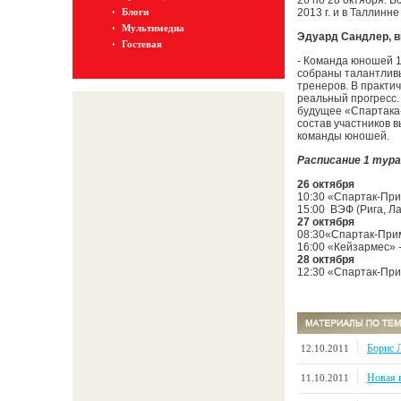
26 по 28 октября. В
Блоги
2013 г. и в Таллинне
Мультимедиа
Эдуард Сандлер, в
Гостевая
- Команда юношей 19
собраны талантливы
тренеров. В практи
реальный прогресс.
будущее «Спартака-
состав участников 
команды юношей.
Расписание 1 тур
26 октября
10:30 «Спартак-При
15:00 ВЭФ (Рига, Л
27 октября
08:30«Спартак-Прим
16:00 «Кейзармес» 
28 октября
12:30 «Спартак-При
Борис 
12.10.2011
Новая в
11.10.2011