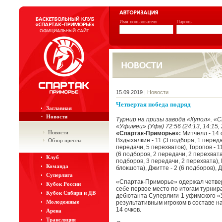
Имя пользователя
Пароль
15.09.2019
|
Новости
Четвертая победа подряд
Заглавная
Новости
Турнир на призы завода «Купол». «
«Уфимец» (Уфа) 72:56 (24:13, 14:15, 2
Новости
«Спартак-Приморье»:
Митчелл - 14 
Вздыхалкин - 11 (3 подбора, 1 переда
Обзор прессы
передачи, 5 перехватов), Торопов - 11
(6 подборов, 2 передачи, 2 перехвата)
Клуб
подборов, 3 передачи, 2 перехвата), 
Команда
блокшота), Джитте - 2 (6 подборов), 
Суперлига
«Спартак-Приморье» одержал четвер
Кубок России
себе первое место по итогам турнир
Кубок Сибири и ДВ
дебютанта Суперлиги-1 уфимского «
Молодежные
результативным игроком в составе 
14 очков.
Арена
Трансляция