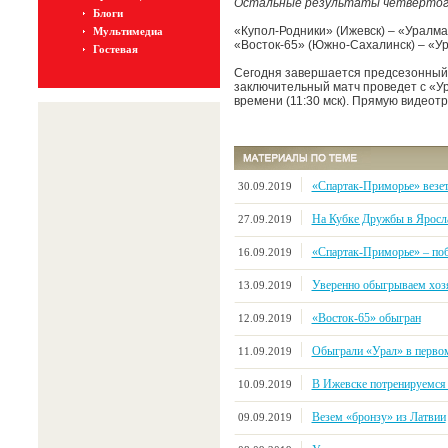
Остальные результаты четвертого
Блоги
«Купол-Родники» (Ижевск) – «Уралма
Мультимедиа
«Восток-65» (Южно-Сахалинск) – «Ур
Гостевая
Сегодня завершается предсезонный 
заключительный матч проведет с «Ур
времени (11:30 мск). Прямую видео
«Спартак-Приморье» везе
30.09.2019
На Кубке Дружбы в Яросл
27.09.2019
«Спартак-Приморье» – поб
16.09.2019
Уверенно обыгрываем хозя
13.09.2019
«Восток-65» обыгран
12.09.2019
Обыграли «Урал» в первом
11.09.2019
В Ижевске потренируемся
10.09.2019
Везем «бронзу» из Латвии
09.09.2019