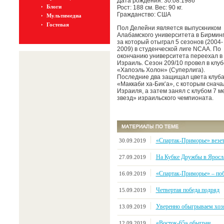
Дата рождения: 30.08.1986
Блоги
Рост: 188 см. Вес: 90 кг.
Гражданство: США
Мультимедиа
Гостевая
Пол Делейни является выпускником
Алабамского университета в Бирмин
за который отыграл 5 сезонов (2004-
2009) в студенческой лиге NCAA. По
окончанию университета переехал в
Израиль. Сезон 209/10 провел в клуб
«Хапоэль Холон» (Суперлига).
Последние два защищал цвета клуб
«Маккаби ха-Бик’а», с которым снач
Израиля, а затем занял с клубом 7 
звезд» израильского чемпионата.
«Спартак-Приморье» везе
30.09.2019
На Кубке Дружбы в Яросл
27.09.2019
«Спартак-Приморье» – поб
16.09.2019
Четвертая победа подряд
15.09.2019
Уверенно обыгрываем хозя
13.09.2019
«Восток-65» обыгран
12.09.2019