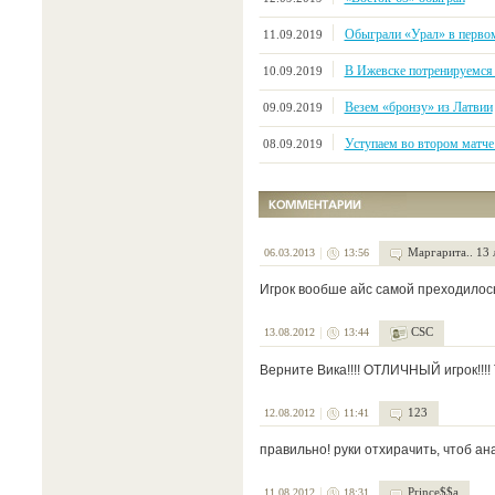
Обыграли «Урал» в первом
11.09.2019
В Ижевске потренируемся
10.09.2019
Везем «бронзу» из Латвии
09.09.2019
Уступаем во втором матче 
08.09.2019
Маргарита.. 13 
06.03.2013
13:56
Игрок вообше айс самой преходилось
CSC
13.08.2012
13:44
Верните Вика!!!! ОТЛИЧНЫЙ игрок!!!! Т
123
12.08.2012
11:41
правильно! руки отхирачить, чтоб а
Prince$$a
11.08.2012
18:31