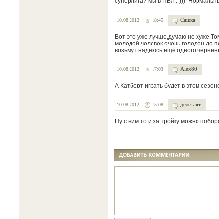
суперлига? мы в ПБЛ :-))) Нормальны
Сашка
10.08.2012
18:45
Вот это уже лучше,думаю не хуже То
молодой человек очень голоден до п
возьмут надеюсь ещё одного чёрнень
Alex80
10.08.2012
17:03
А Катберт играть будет в этом сезон
делетант
10.08.2012
15:08
Ну с ним то и за тройку можно побор