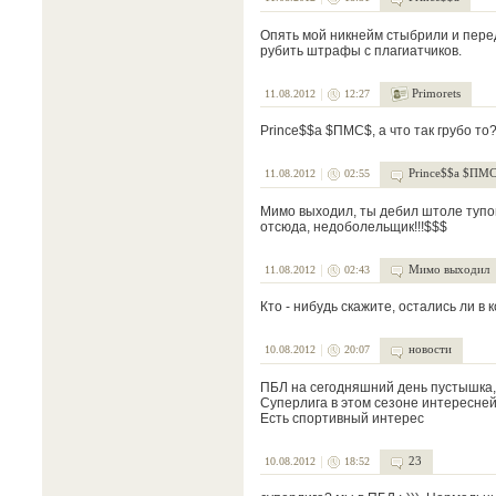
Опять мой никнейм стыбрили и перед
рубить штрафы с плагиатчиков.
Primorets
11.08.2012
12:27
Prince$$a $ПМС$, а что так грубо то
Prince$$a $ПМ
11.08.2012
02:55
Мимо выходил, ты дебил штоле тупой
отсюда, недоболельщик!!!$$$
Мимо выходил
11.08.2012
02:43
Кто - нибудь скажите, остались ли в 
новости
10.08.2012
20:07
ПБЛ на сегодняшний день пустышка, 
Суперлига в этом сезоне интересней
Есть спортивный интерес
23
10.08.2012
18:52