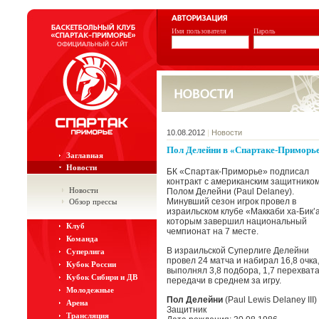
Имя пользователя
Пароль
10.08.2012
|
Новости
Пол Делейни в «Спартаке-Приморь
Заглавная
Новости
БК «Спартак-Приморье» подписал
контракт с американским защитнико
Новости
Полом Делейни (Paul Delaney).
Минувший сезон игрок провел в
Обзор прессы
израильском клубе «Маккаби ха-Бик’а
которым завершил национальный
Клуб
чемпионат на 7 месте.
Команда
В израильской Суперлиге Делейни
Суперлига
провел 24 матча и набирал 16,8 очка
Кубок России
выполнял 3,8 подбора, 1,7 перехвата,
Кубок Сибири и ДВ
передачи в среднем за игру.
Молодежные
Пол Делейни
(Paul Lewis Delaney III)
Арена
Защитник
Трансляция