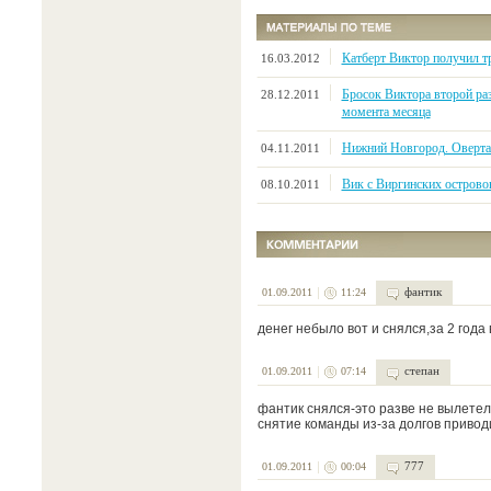
Катберт Виктор получил т
16.03.2012
Бросок Виктора второй ра
28.12.2011
момента месяца
Нижний Новгород. Оверта
04.11.2011
Вик с Виргинских острово
08.10.2011
фантик
01.09.2011
11:24
денег небыло вот и снялся,за 2 года
степан
01.09.2011
07:14
фантик снялся-это разве не вылетел?
снятие команды из-за долгов привод
777
01.09.2011
00:04