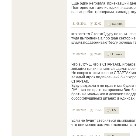
Еще один негрилла, приехавший ден
Повторяется таже история , наших ре
наших ребят тренерами в молодежку
фантик
31.08.2011
22:02
кто влетел Степка?дуру не гони...спа
туда выполнена!а про фан сектор не 
шумят,поддерживают)если хочешь та
Степан
31.08.2011
20:06
Что в ЛУЧЕ, что в СПАРТАКЕ играков
звёзд(из грязи пытаются сделать се
Не спорю в этом сезоне СПАРТАК мол
Каждый игрок подписанный был хоро
СПАРТАК.
Буду рад,если я не прав и мы будем 
ЛУЧ, так же орать на красном Вип-ба
брать не мальчиков и девочек в подд
обоср(опущиных) штанах и ждинсах
LS
31.08.2011
15:50
Если не будет стесняться выигрывать
что они менее закомплексованы в эт