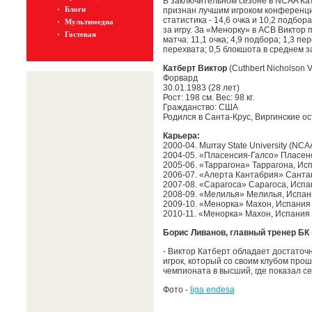
В заключительном сезоне в NCAA Ка
Блоги
признан лучшим игроком конференци
статистика - 14,6 очка и 10,2 подбор
Мультимедиа
за игру. За «Менорку» в ACB Виктор 
Гостевая
матча: 11,1 очка; 4,9 подбора; 1,3 пер
перехвата; 0,5 блокшота в среднем за
Катберт Виктор
(Cuthbert Nicholson V
Форвард
30.01.1983 (28 лет)
Рост: 198 см. Вес: 98 кг.
Гражданство: США
Родился в Санта-Крус, Виргинские о
Карьера:
2000-04. Murray State University (NCA
2004-05. «Пласенсия-Галсо» Пласен
2005-06. «Таррагона» Таррагона, Ис
2006-07. «Алерта Кантабрия» Санта
2007-08. «Сарагоса» Сарагоса, Испа
2008-09. «Мелилья» Мелилья, Испан
2009-10. «Менорка» Махон, Испания 
2010-11. «Менорка» Махон, Испания
Борис Ливанов, главный тренер БК
- Виктор Катберт обладает достаточн
игрок, который со своим клубом прош
чемпионата в высший, где показал се
Фото -
liga endesa