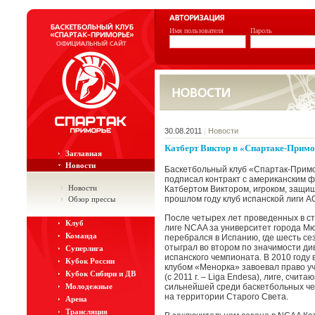
Имя пользователя
Пароль
30.08.2011
|
Новости
Катберт Виктор в «Спартаке-Примо
Заглавная
Новости
Баскетбольный клуб «Спартак-Прим
подписал контракт с американским 
Новости
Катбертом Виктором, игроком, защи
прошлом году клуб испанской лиги A
Обзор прессы
После четырех лет проведенных в с
Клуб
лиге NCAA за университет города Мю
Команда
перебрался в Испанию, где шесть се
отыграл во втором по значимости ди
Суперлига
испанского чемпионата. В 2010 году 
Кубок России
клубом «Менорка» завоевал право у
Кубок Сибири и ДВ
(с 2011 г. – Liga Endesa), лиге, счит
Молодежные
сильнейшей среди баскетбольных ч
на территории Старого Света.
Арена
Трансляция