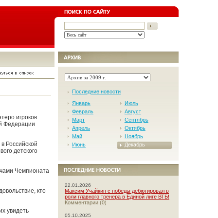
Последние новости
Январь
Июль
Февраль
Август
теро игроков
Март
Сентябрь
ой Федерации
Апрель
Октябрь
Май
Ноябрь
 в Российской
Июнь
Декабрь
вого детского
тчами Чемпионата
22.01.2026
довольствие, кто-
Максим Учайкин с победы дебютировал в
роли главного тренера в Единой лиге ВТБ!
Комментарии (0)
их увидеть
05.10.2025