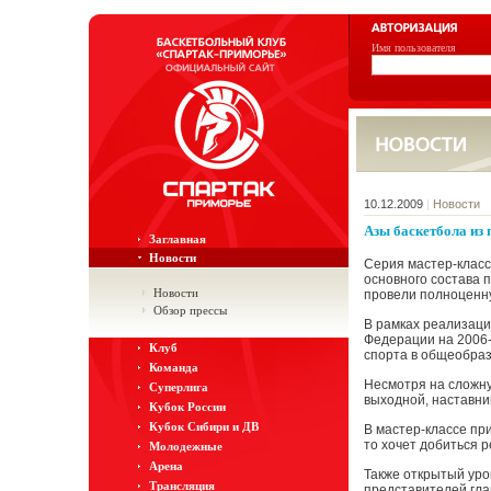
Имя пользователя
10.12.2009
|
Новости
Азы баскетбола из 
Заглавная
Новости
Серия мастер-класс
основного состава 
Новости
провели полноценну
Обзор прессы
В рамках реализаци
Федерации на 2006-
Клуб
спорта в общеобра
Команда
Несмотря на сложну
Суперлига
выходной, наставни
Кубок России
Кубок Сибири и ДВ
В мастер-классе при
то хочет добиться р
Молодежные
Арена
Также открытый уро
Трансляция
представителей гла