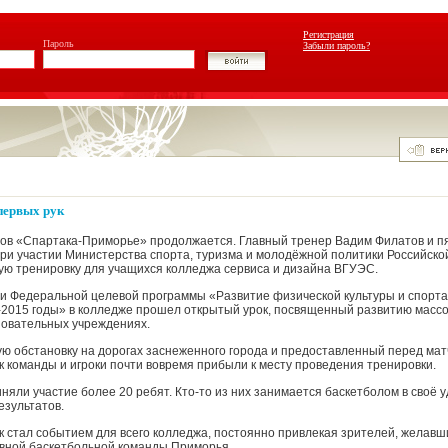
Регистрация
Пароль
Забыли пароль?
первых рук
ов «Спартака-Приморье» продолжается. Главный тренер Вадим Филатов и пя
при участии Министерства спорта, туризма и молодёжной политики Российск
ю тренировку для учащихся колледжа сервиса и дизайна ВГУЭС.
и Федеральной целевой программы «Развитие физической культуры и спорта
2015 годы» в колледже прошел открытый урок, посвященный развитию массо
зовательных учреждениях.
ю обстановку на дорогах заснеженного города и предоставленный перед ма
к команды и игроки почти вовремя прибыли к месту проведения тренировки.
няли участие более 20 ребят. Кто-то из них занимается баскетболом в своё у
езультатов.
к стал событием для всего колледжа, постоянно привлекая зрителей, желавш
вной баскетбольной команды Приморья.