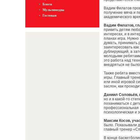
Блоги
Вадим Филатов пров
Мультимедиа
получение мяча и пе
Гостевая
академического врем
Вадим Филатов, гл
привить детям любов
интересах, и в инте
планах игра. Нужно
думать, принимать 
заинтересовать как
дублирующий, а зат
молодыми ребятами 
это работа над тех
внедряться не было
Также ребята вмест
игры. Главный трен
или иной игровой с
заслон, как проходи
Даниил Соловьёв, 
но и в какой-то ст
позаниматься с деть
профессиональная к
психологическая и э
Максим Косов, учас
было. Показывали дв
главный тренер «Сп
В конце баскетболи