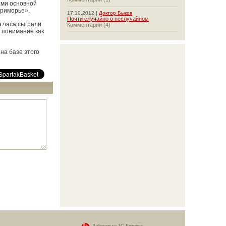
ами основной
Приморье».
17.10.2012 |
Доктор Быков
Почти случайно о неслучайном
а часа сыграли
Комментарии (4)
ь понимание как
на базе этого
Работает на
1С-Битрикс