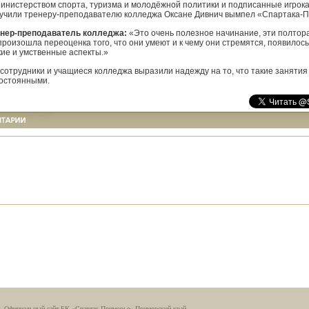
нистерством спорта, туризма и молодёжной политики и подписанные игрок
ручили тренеру-преподавателю колледжа Оксане Дивнич вымпел «Спартака-
енер-преподаватель колледжа:
«Это очень полезное начинание, эти полтор
произошла переоценка того, что они умеют и к чему они стремятся, появилос
ие и умственные аспекты.»
 сотрудники и учащиеся колледжа выразили надежду на то, что такие занятия 
постоянными.
. Официальный сайт БК «Спартак-Приморье» Приморский край