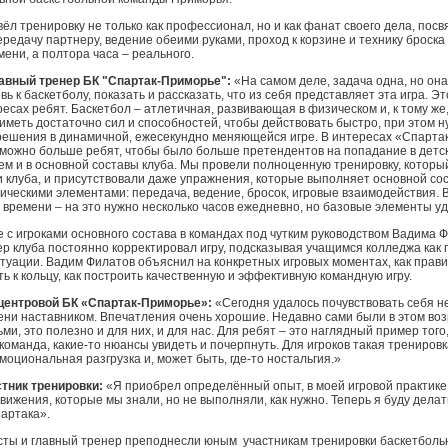
ёл тренировку не только как профессионал, но и как фанат своего дела, посв
редачу партнеру, ведение обеими руками, проход к корзине и технику броска
ени, а полтора часа – реального.
авный тренер БК "Спартак-Приморье":
«На самом деле, задача одна, но она
ь к баскетболу, показать и рассказать, что из себя представляет эта игра. Эт
ресах ребят. Баскетбол – атлетичная, развивающая в физическом и, к тому же
 иметь достаточно сил и способностей, чтобы действовать быстро, при этом 
решения в динамичной, ежесекундно меняющейся игре. В интересах «Спарта
 можно больше ребят, чтобы было больше претендентов на попадание в детс
ем и в основной составы клуба. Мы провели полноценную тренировку, которы
клуба, и присутствовали даже упражнения, которые выполняет основной сос
ническими элементами: передача, ведение, бросок, игровые взаимодействия. 
 времени – на это нужно несколько часов ежедневно, но базовые элементы уд
е с игроками основного состава в командах под чутким руководством Вадима 
ер клуба постоянно корректировал игру, подсказывая учащимся колледжа как 
итуации. Вадим Филатов объяснил на конкретных игровых моментах, как прави
ть к кольцу, как построить качественную и эффективную командную игру.
центровой БК «Спартак-Приморье»:
«Сегодня удалось почувствовать себя не
епени наставником. Впечатления очень хорошие. Недавно сами были в этом во
ми, это полезно и для них, и для нас. Для ребят – это наглядный пример того
оманда, какие-то нюансы увидеть и почерпнуть. Для игроков такая тренировк
моциональная разгрузка и, может быть, где-то ностальгия.»
тник тренировки:
«Я приобрел определённый опыт, в моей игровой практике
ижения, которые мы знали, но не выполняли, как нужно. Теперь я буду делать
артака».
сты и главный тренер преподнесли юным участникам тренировки баскетболь