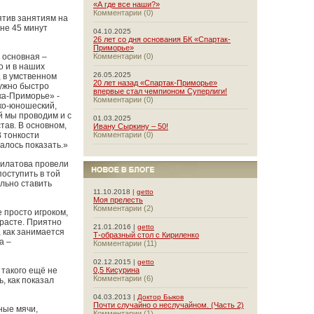
«А где все наши?»
Комментарии (0)
ятив занятиям на
 не 45 минут
04.10.2025
26 лет со дня основания БК «Спартак-
Приморье»
 основная –
Комментарии (0)
о и в наших
26.05.2025
, в умственном
20 лет назад «Спартак-Приморье»
нужно быстро
впервые стал чемпионом Суперлиги!
ка-Приморье» -
Комментарии (0)
ко-юношеский,
й мы проводим и с
01.03.2025
тав. В основном,
Ивану Сыркину – 50!
В тонкости
Комментарии (0)
алось показать.»
Филатова провели
поступить в той
льно ставить
11.10.2018 |
getto
Моя прелесть
Комментарии (2)
 просто игроком,
зрасте. Приятно
21.01.2016 |
getto
, как занимается
Т-образный стол с Кириленко
а –
Комментарии (11)
02.12.2015 |
getto
 такого ещё не
0,5 Кисурина
Комментарии (6)
, как показал
04.03.2013 |
Доктор Быков
Почти случайно о неслучайном. (Часть 2)
ные мячи,
Комментарии (1)