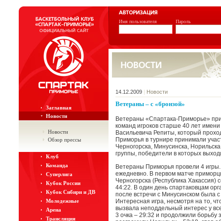
Имя пользователя
Пароль
14.12.2009
|
Новости
Ветераны – с «бронзой»
Заглавная
Новости
Ветераны «Спартака-Приморье» прин
команд игроков старше 40 лет имени
Новости
Васильевича Репиты, который прохо
Приморья в турнире принимали учас
Обзор прессы
Черногорска, Минусинска, Норильска
группы, победители в которых выход
Клуб
Команда
Ветераны Приморья провели 4 игры. 
ежедневно. В первом матче приморц
Суперлига
Черногорска (Республика Хакассия) с
Кубок России
44:22. В один день спартаковцам орг
Кубок Сибири и ДВ
после встречи с Минусинском была с
Молодежные
Интересная игра, несмотря на то, чт
вызвала неподдельный интерес у вс
Арена
3 очка – 29:32 и продолжили борьбу 
Трансляция