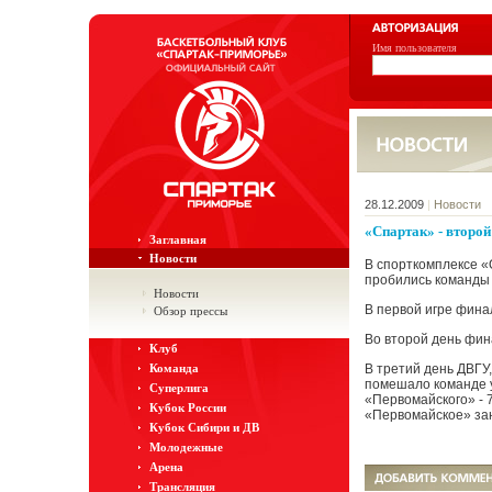
Имя пользователя
28.12.2009
|
Новости
«Спартак» - второй
Заглавная
Новости
В спорткомплексе «
пробились команды 
Новости
В первой игре фина
Обзор прессы
Во второй день фин
Клуб
Команда
В третий день ДВГУ,
помешало команде у
Суперлига
«Первомайского» - 7
Кубок России
«Первомайское» зан
Кубок Сибири и ДВ
Молодежные
Арена
Трансляция