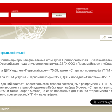
Регистрация
Пароль
Забыли пароль?
 среди любителей
Олимпиец» прошли финальные игры Кубка Приморского края. В заключительн
Уссурийского педагогического института, ДВГУ, ООО «Первомайское» и «Спар
ла ДВГУ одолел «Первомайское» - 75:68, затем «Спартак» превзошёл УГПИ –
ала УГПИ уступил «Первомайскому» 83:77, ДВГУ победил «Спартак» - 85:57.
 давший поиграть баскетболистам второго состава, был разгромлен УГПИ – 54
ниверситета стать обладателем Кубка края, набрав 5 очков. «Спартак» выигр
8:58 и также набрал 5 очков, но из-за поражения ДВГУ занял второе место в 
яло третье место, УГПИ – на четвёром.