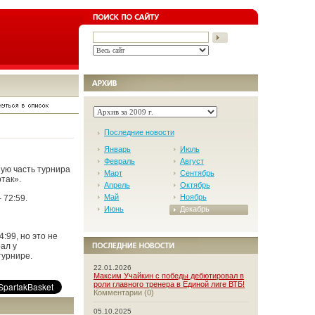
Последние новости
Январь
Июль
Февраль
Август
ую часть турнира
Март
Сентябрь
так».
Апрель
Октябрь
Май
Ноябрь
 72:59.
Июнь
Декабрь
:99, но это не
ал у
турнире.
22.01.2026
Максим Учайкин с победы дебютировал в
роли главного тренера в Единой лиге ВТБ!
Комментарии (0)
05.10.2025