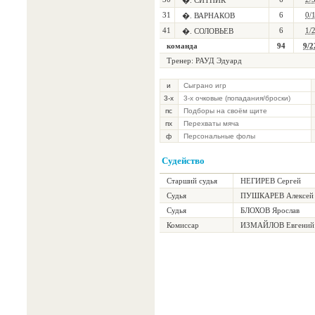
�. СИТНИК
31
6
0/
�. ВАРНАКОВ
41
6
1/
�. СОЛОВЬЕВ
команда
94
9/2
Тренер: РАУД Эдуард
и
Сыграно игр
3-х
3-х очковые (попадания/броски)
пс
Подборы на своём щите
пх
Перехваты мяча
ф
Персональные фолы
Судейство
Старший судья
НЕГИРЕВ Сергей
Судья
ПУШКАРЕВ Алексей
Судья
БЛОХОВ Ярослав
Комиссар
ИЗМАЙЛОВ Евгений