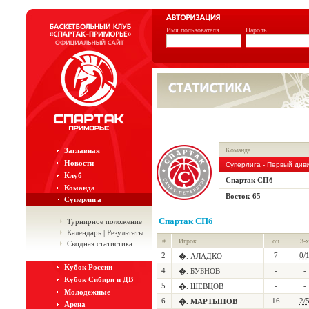
Имя пользователя
Пароль
Заглавная
Команда
Новости
Суперлига - Первый див
Клуб
Спартак СПб
Команда
Восток-65
Суперлига
Спартак СПб
Турнирное положение
Календарь | Результаты
#
Игрок
оч
3-х
Сводная статистика
2
7
0/
�. АЛАДКО
Кубок России
4
-
-
�. БУБНОВ
Кубок Сибири и ДВ
5
-
-
�. ШЕВЦОВ
Молодежные
6
16
2/
�. МАРТЫНОВ
Арена