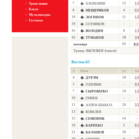
7
15
1/
Трансляция
�. ХЛОПОНИН
Блоги
8
4
0/
�. МЕЩЕРЯКОВ
Мультимедиа
19
11
1/
�. ЛОГИНОВ
Гостевая
34
-
-
�. СОТНИКОВ
41
6
1/
�. ВОЛОДИН
42
18
3/
�. ТУМАНОВ
команда
77
8/2
Тренер: ВАСИЛЬЕВ Алексей
Восток-65
#
Игрок
оч
3-х
4
10
2/
�. ДУРЭМ
5
-
0/
�. ГОЛОВИН
7
10
1/
�. СЫРОВАТКО
10
-
-
�. ГРАЧЕВ
11
20
3/
�. АЛЛЕН-ШАБАЗЗ
13
-
-
�. КОВАЛЕВ
15
14
-
�. СЕМЕНЮК
16
2
0/
�. КАРПЕКО
21
20
-
�. БАЛАШОВ
30
6
2/