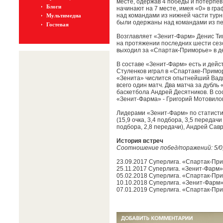
месте, одержав 4 победы и потерпев
Блоги
начинают на 7 месте, имея «0» в гра
над командами из нижней части турн
Мультимедиа
были одержаны над командами из пе
Гостевая
Возглавляет «Зенит-Фарм» Денис Ти
на протяжении последних шести сезон
выходил за «Спартак-Приморье» в д
В составе «Зенит-Фарм» есть и дейс
Стуленков играл в «Спартаке-Примор
«Зенита» числится опытнейший Вади
всего один матч. Два матча за дубль
баскетбола Андрей Десятников. В с
«Зенит-Фарма» - Григорий Мотовило
Лидерами «Зенит-Фарм» по статисти
(15,9 очка, 3,4 подбора, 3,5 передачи
подбора, 2,8 передачи), Андрей Савра
История встреч
Соотношение побед/поражений: 5/0,
23.09.2017 Суперлига. «Спартак-При
25.11.2017 Суперлига. «Зенит-Фарм»
05.02.2018 Суперлига. «Спартак-При
10.10.2018 Суперлига. «Зенит-Фарм»
07.01.2019 Суперлига. «Спартак-При