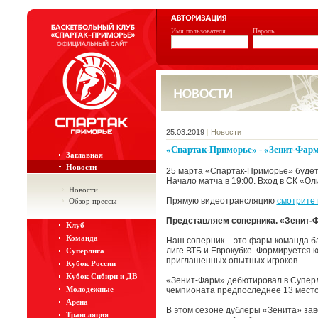
Имя пользователя
Пароль
25.03.2019
|
Новости
«Спартак-Приморье» - «Зенит-Фарм» 9
Заглавная
Новости
25 марта «Спартак-Приморье» будет
Начало матча в 19:00. Вход в СК «О
Новости
Прямую видеотрансляцию
смотрите 
Обзор прессы
Представляем соперника. «Зенит-Ф
Клуб
Команда
Наш соперник – это фарм-команда б
лиге ВТБ и Еврокубке. Формируется 
Суперлига
приглашенных опытных игроков.
Кубок России
Кубок Сибири и ДВ
«Зенит-Фарм» дебютировал в Суперл
Молодежные
чемпионата предпоследнее 13 место
Арена
В этом сезоне дублеры «Зенита» за
Трансляция