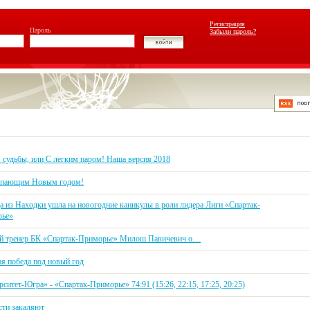
Регистрация
Пароль
Забыли пароль?
 судьбы, или С легким паром! Наша версия 2018
упающим Новым годом!
а из Находки ушла на новогодние каникулы в роли лидера Лиги «Спартак-
ье»
й тренер БК «Спартак-Приморье» Милош Павичевич о…
я победа под новый год
ситет-Югра» - «Спартак-Приморье» 74:91 (15:26, 22:15, 17:25, 20:25)
сти закаляют