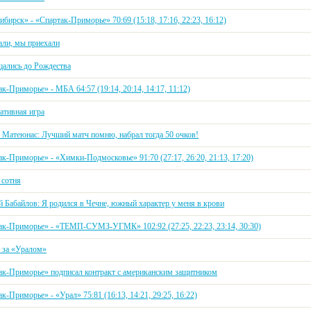
бирск» - «Спартак-Приморье» 70:69 (15:18, 17:16, 22:23, 16:12)
али, мы приехали
ались до Рождества
к-Приморье» - МБА 64:57 (19:14, 20:14, 14:17, 11:12)
ативная игра
 Матеюнас: Лучший матч помню, набрал тогда 50 очков!
к-Приморье» - «Химки-Подмосковье» 91:70 (27:17, 26:20, 21:13, 17:20)
 сотня
й Бабайлов: Я родился в Чечне, южный характер у меня в крови
ак-Приморье» - «ТЕМП-СУМЗ-УГМК» 102:92 (27:25, 22:23, 23:14, 30:30)
 за «Уралом»
ак-Приморье» подписал контракт с американским защитником
к-Приморье» - «Урал» 75:81 (16:13, 14:21, 29:25, 16:22)