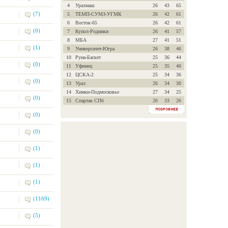
4
Уралмаш
26
43
65
(7)
5
ТЕМП-СУМЗ-УГМК
26
42
61
6
Восток-65
26
42
61
(0)
7
Купол-Родники
26
41
57
8
МБА
27
41
51
(1)
9
Университет-Югра
26
38
46
10
Руна-Баскет
25
36
44
(0)
11
Уфимец
25
35
40
12
ЦСКА-2
25
34
36
(0)
13
Урал
26
34
30
14
Химки-Подмосковье
27
34
25
(0)
15
Спартак СПб
26
33
26
(0)
(0)
(1)
(1)
(1)
(1169)
(5)