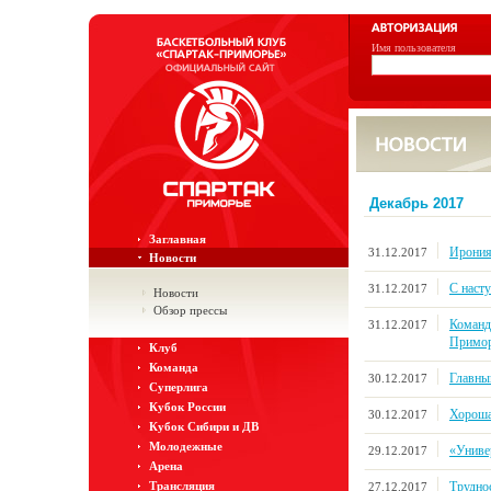
Имя пользователя
Декабрь 2017
Заглавная
Ирония
31.12.2017
Новости
С наст
31.12.2017
Новости
Обзор прессы
Команд
31.12.2017
Примор
Клуб
Команда
Главны
30.12.2017
Суперлига
Кубок России
Хороша
30.12.2017
Кубок Сибири и ДВ
Молодежные
«Универ
29.12.2017
Арена
Трудно
Трансляция
27.12.2017