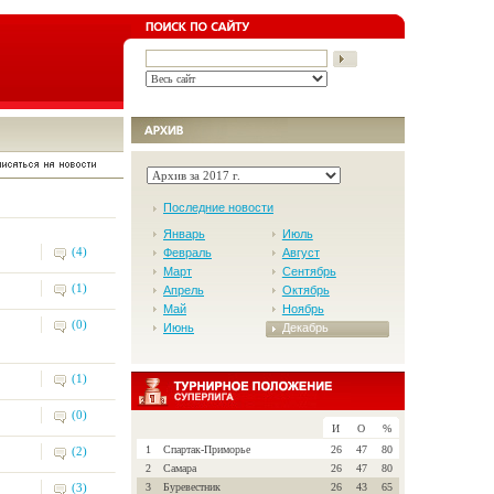
Последние новости
Январь
Июль
(4)
Февраль
Август
Март
Сентябрь
(1)
Апрель
Октябрь
Май
Ноябрь
(0)
Июнь
Декабрь
(1)
(0)
И
О
%
1
Спартак-Приморье
26
47
80
(2)
2
Самара
26
47
80
(3)
3
Буревестник
26
43
65