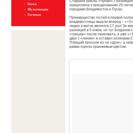
Старшей школы «Чунан» с разницей в
Блоги
приурочена к празднованию 25-лети
городами Владивосток и Пусан.
Мультимедиа
Гостевая
Преимущество гостей в первой полов
владивостокцы вышли вперед – «+2»
лидер в матче менялся 17 раз! За ми
разницей в 5 очков, но тут Богданов
«трешку» после перехвата, и уже «+1
двух с «линии» и оставил хозяевам 2
Плющай бросали из-за «дуги», а забр
рамка горела оранжевым цветом.