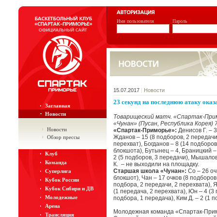
Имя пользователя
Пароль
15.07.2017
|
Новости
23 секунд на последнюю атаку оказ
Заглавная
Новости
Товарищеский матч. «Спартак-Прим
«Чунан» (Пусан, Республика Корея) 76:
Новости
«Спартак-Приморье»:
Денисов Г. – 
Жданов – 15 (8 подборов, 2 передачи
Обзор прессы
перехват), Богданов – 8 (14 подборов,
блокшота), Бутынец – 4, Браницкий – 
Клуб
2 (5 подборов, 3 передачи), Мышалов
Команда
К. – не выходили на площадку.
Старшая школа «Чунан»:
Со – 26 оч
Суперлига
блокшот), Чан – 17 очков (8 подборов,
Кубок России
подбора, 2 передачи, 2 перехвата), Я
Кубок Сибири и ДВ
(1 передача, 2 перехвата), Юн – 4 (3 
Молодежные
подбора, 1 передача), Ким Д. – 2 (1 п
Арена
Молодежная команда «Спартак-Примо
Трансляция