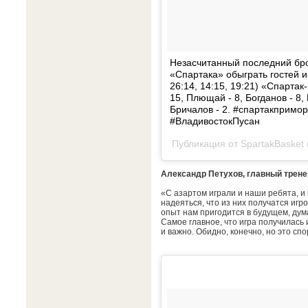
Незасчитанный последний бр
«Спартака» обыграть гостей из
26:14, 14:15, 19:21) «Спартак
15, Плющай - 8, Богданов - 8, 
Бричалов - 2. #спартакпримо
#ВладивостокПусан
Публикация от SpartakBasket
Александр Петухов, главный трен
«С азартом играли и наши ребята, и
надеяться, что из них получатся игр
опыт нам пригодится в будущем, дум
Самое главное, что игра получилась и
и важно. Обидно, конечно, но это спо