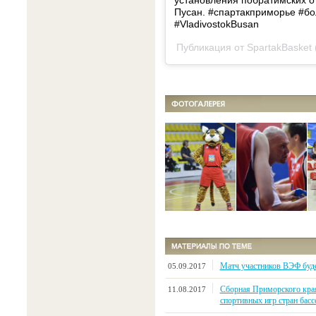
установления побратимских о
Пусан. #спартакприморье #б
#VladivostokBusan
Публикация от SpartakBasket
Матч участников ВЭФ буде
05.09.2017
Сборная Приморского кра
11.08.2017
спортивных игр стран бас