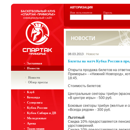
Имя пользователя
Пароль
08.03.2013
|
Новости
Билеты на матч Кубка России в пр
Заглавная
Новости
Открыта продажа билетов на ответны
Приморье» - «Нижний Новгород», кот
Новости
18:45.
Обзор прессы
Стоимость билетов:
Клуб
Центральные секторы трибун (красны
Команда
«В центре игры» - 500 руб.
Суперлига
Боковые секторы трибун (желтые и с
Кубок России
«Всегда рядом» - 300 руб.
Кубок Сибири и ДВ
Льготный
Молодежные
Скидка 10% предоставляется пенсио
Арена
удостоверений.
Трансляция
Скидка 10% предоставляется держа