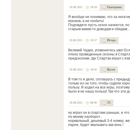
Екатерина
19.08.2011
18:59
Я вообще не понимаю, что за негатив
игроков, а не гнобить!
Подождите пусть сезон начнется, по 
старым каким-то доводам и обидам...
Игорь
19.08.2011
18:57
Великий Чудин, угомонитесь уже! Есл
плохо проведенные сезоны в Спартак
предсезонки, где Спартак играл с и
Костя
19.08.2011
18:45
В том то и дело, соглашусь с преды
только из-за того, чтобы судили хоро
пользу. Я ходил на все игры, поэтому
было в не нашу пользу! Так что эти 
33
19.08.2011
08:40
ну играл он в спартаке раньше, и чт
по моему наоборот..
нормальный, дешевый 3-4 номер, же
парня, будет вкалывать как конь !