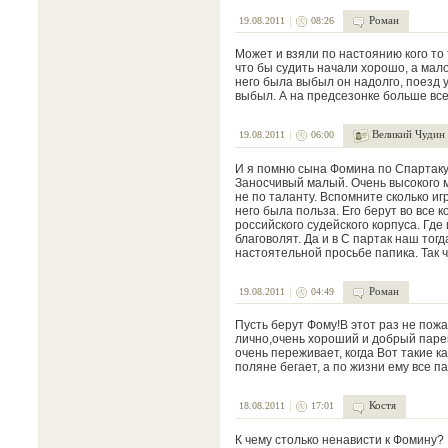
Роман
19.08.2011
08:26
Может и взяли по настоянию кого то 
что бы судить начали хорошо, а мало 
него была выбыл он надолго, поезд у
выбыл. А на предсезонке больше всех 
Великий Чудин
19.08.2011
06:00
И я помню сына Фомина по Спартаку.
Заносчивый малый. Очень высокого 
не по таланту. Вспомните сколько иг
него была польза. Его берут во все
российского судейского корпуса. Где
благоволят. Да и в С партак наш то
настоятельной просьбе папика. Так чт
Роман
19.08.2011
04:49
Пусть берут Фому!В этот раз не пож
лично,очень хороший и добрый парен
очень переживает, когда Вот такие ка
поляне бегает, а по жизни ему все па
Костя
18.08.2011
17:01
К чему столько ненависти к Фомину? 