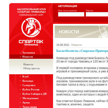
Имя пользователя
Пароль
16.08.2011
|
Новости
Баскетболисты «Спартака-Приморь
Заглавная
Новости
Команда под руководством Бориса Ли
20 км от города Чаковец и 120 км от 
Новости
В первой половине вторника у коман
Обзор прессы
игровой и тренажерный залы, а уже 
Клуб
Под руководством тренерского штаба
Команда
игровом, тренажерном зале и на фут
беговая тропа в лесу, с подъемами и 
Суперлига
Кубок России
Каждое утро перед завтраком команд
Кубок Сибири и ДВ
комплекса, один из которых с водой 
Молодежные
Как отметил Борис Ливанов, сейчас 
Арена
тактике и, конечно, защите.
Трансляция