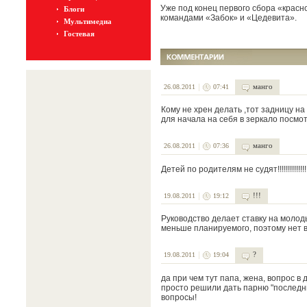
Уже под конец первого сбора «красн
Блоги
командами «Забок» и «Цедевита».
Мультимедиа
Гостевая
манго
26.08.2011
07:41
Кому не хрен делать ,тот задницу на
для начала на себя в зеркало посмотрите 
манго
26.08.2011
07:36
Детей по родителям не судят!!!!!!!!!!!!!!!!!!!!!!!!!
!!!
19.08.2011
19:12
Руководство делает ставку на молод
меньше планируемого, поэтому нет в
?
19.08.2011
19:04
да при чем тут папа, жена, вопрос в
просто решили дать парню "последн
вопросы!