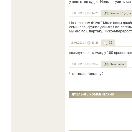
у него отец судья. Нельзя судить так
Великий Чудин
18.08.2011
14:29
На хера нам Фома? Мало папы долбо
семинаре, срубил деньжат по-лёгень
мы его по Спартаку. Пижон-перерост
33
16.08.2011
13:36
возьмут его в команду 100 процентов
Hiromachi
16.08.2011
09:52
Что там по Фомину?