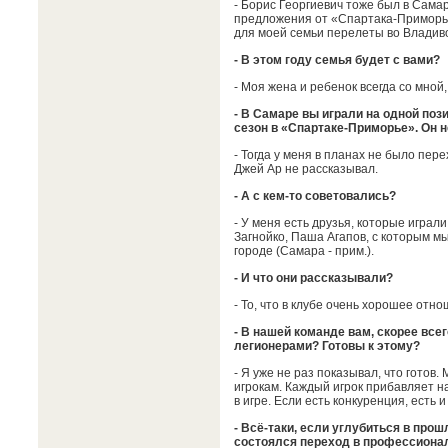
- Борис Георгиевич тоже был в Самар
предложения от «Спартака-Приморье»
для моей семьи перелеты во Владив
- В этом году семья будет с вами?
- Моя жена и ребенок всегда со мной,
- В Самаре вы играли на одной поз
сезон в «Спартаке-Приморье». Он 
- Тогда у меня в планах не было пер
Джей Ар не рассказывал.
- А с кем-то советовались?
- У меня есть друзья, которые играли
Загнойко, Паша Агапов, с которым мы
городе (Самара - прим.).
- И что они рассказывали?
- То, что в клубе очень хорошее отно
- В нашей команде вам, скорее всег
легионерами? Готовы к этому?
- Я уже не раз показывал, что готов.
игрокам. Каждый игрок прибавляет на
в игре. Если есть конкуренция, есть и
- Всё-таки, если углубиться в про
состоялся переход в профессиона