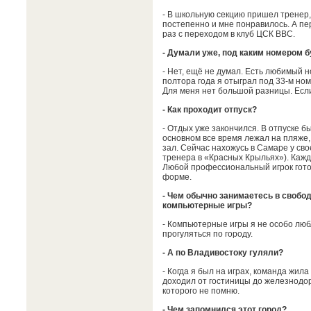
- В школьную секцию пришел тренер,
постепенно и мне понравилось. А пе
раз с переходом в клуб ЦСК ВВС.
- Думали уже, под каким номером 
- Нет, ещё не думал. Есть любимый н
полтора года я отыграл под 33-м ном
Для меня нет большой разницы. Если 
- Как проходит отпуск?
- Отдых уже закончился. В отпуске б
основном все время лежал на пляже,
зал. Сейчас нахожусь в Самаре у св
тренера в «Красных Крыльях»). Кажд
Любой профессиональный игрок готови
форме.
- Чем обычно занимаетесь в свобо
компьютерные игры?
- Компьютерные игры я не особо лю
прогуляться по городу.
- А по Владивостоку гуляли?
- Когда я был на играх, команда жил
доходил от гостиницы до железнодор
которого не помню.
- Чем запомнился этот город?