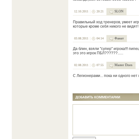
SLON
12.10.2011
20:21
Правильный ход тренеров, умеет игра
которые кроме себя никого не видят!
Фанат
03.08.2011
04:14
Да блин, взяли "супер" игрока!!! пип
это это игрок ПБЛ??????......
Master Dzen
02.08.2011
07:55
С Легионерами... пока ни одного нет