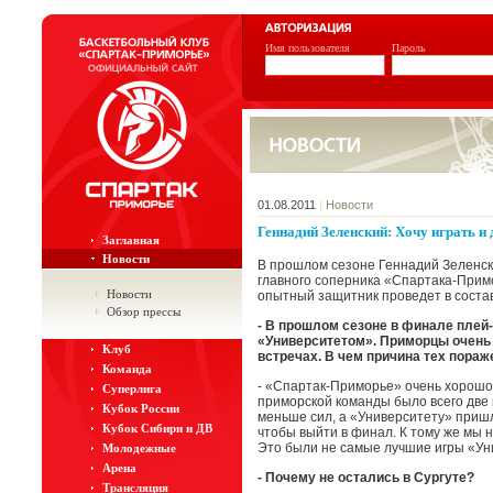
Имя пользователя
Пароль
01.08.2011
|
Новости
Геннадий Зеленский: Хочу играть и
Заглавная
Новости
В прошлом сезоне Геннадий Зеленск
главного соперника «Спартака-Прим
Новости
опытный защитник проведет в состав
Обзор прессы
- В прошлом сезоне в финале плей
«Университетом». Приморцы очень 
Клуб
встречах. В чем причина тех пора
Команда
- «Спартак-Приморье» очень хорошо 
Суперлига
приморской команды было всего две 
Кубок России
меньше сил, а «Университету» пришл
Кубок Сибири и ДВ
чтобы выйти в финал. К тому же мы н
Это были не самые лучшие игры «Ун
Молодежные
Арена
- Почему не остались в Сургуте?
Трансляция