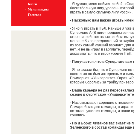
- Я думаю, меня поймет любой. «С
Блоги
баскетбольную лигу, уровень которо
Мультимедиа
играть в самую сильную лигу России.
Гостевая
- Насколько вам важно играть имен
- Я хочу играть в ПБЛ. Раньше я уже 
Суперлиге А (В лиге-предшественнице
стечению обстоятельств я был вынужд
меня не было предложений от клубов
из всех самый лучший вариант. Для н
нет. Я не выиграл в зарплате, перей
доказывать, что я игрок уровня ПБЛ.
- Получается, что в Суперлиге вам 
- Я не сказал бы, что в Суперлиге н
насколько он был интересным и силь
Приморье», «Университет-Югра», «Р
которые боролись за тройку призеро
- Ваша карьера не раз пересекалас
сезоне в сургутском «Университете
- Нас связывают хорошие отношения. 
Самаре было две команды, я играл в
потом он ушел из команды, и наши пу
сошлись.
- Но и Борис Ливанов вас знает не
Зеленского в состав команды ещё 