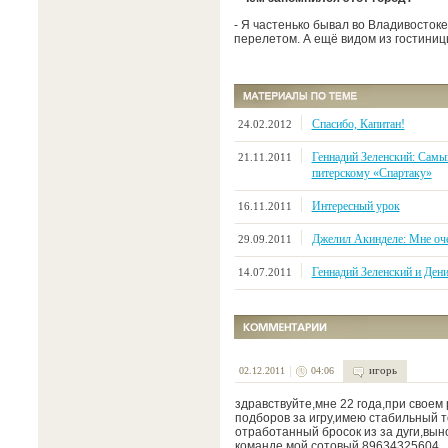
- Я частенько бывал во Владивосток
перелетом. А ещё видом из гостиниц
Спасибо, Капитан!
24.02.2012
Геннадий Зеленский: Сам
21.11.2011
питерскому «Спартаку»
Интересный урок
16.11.2011
Джелил Акинделе: Мне оч
29.09.2011
Геннадий Зеленский и Ден
14.07.2011
игорь
02.12.2011
04:06
здравствуйте,мне 22 года,при своем 
подборов за игру,имею стабильный т
отработанный бросок из за дуги,выно
команде,мой сотовый 89634325604