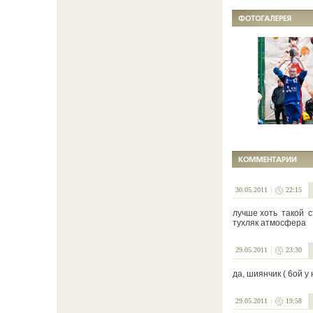
30.05.2011
22:15
лучше хоть такой ст
тухляк атмосфера .
29.05.2011
23:30
да, шиянчик ( 6ой у
29.05.2011
19:58