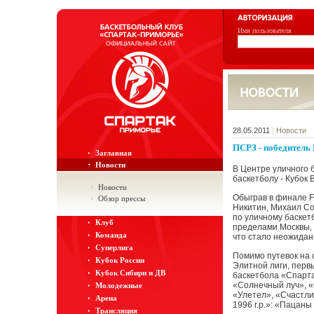
Имя пользователя
28.05.2011
|
Новости
ПСРЗ - победитель
Заглавная
Новости
В Центре уличного 
баскетболу - Кубок 
Новости
Обыграв в финале F
Обзор прессы
Никитин, Михаил Со
по уличному баскетб
Клуб
пределами Москвы, 
Команда
что стало неожидан
Суперлига
Помимо путевок на 
Кубок России
Элитной лиги, перв
Кубок Сибири и ДВ
баскетбола «Спарта
«Солнечный луч», «
Молодежные
«Улетел», «Счастли
Арена
1996 г.р.»: «Пацан
Трансляция