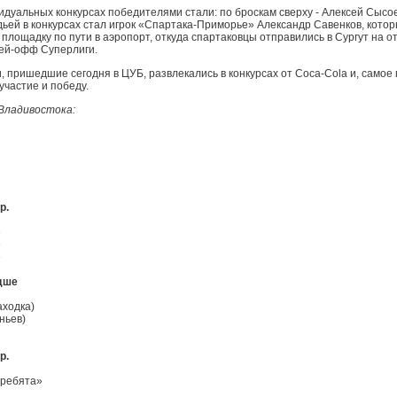
дуальных конкурсах победителями стали: по броскам сверху - Алексей Сысое
дьей в конкурсах стал игрок «Спартака-Приморье» Александр Савенков, котор
 площадку по пути в аэропорт, откуда спартаковцы отправились в Сургут на 
ей-офф Суперлиги.
, пришедшие сегодня в ЦУБ, развлекались в конкурсах от Coca-Cola и, самое 
участие и победу.
 Владивостока:
р.
»
»
»
дше
аходка)
ньев)
р.
 ребята»