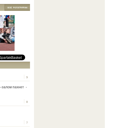
9
---залом пахнет -
8
7