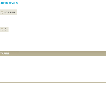
.ru/gallery/86/
мужчина
:)