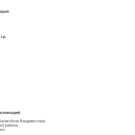
ладше
г.р.
рганизации)
баскетбола Владивостока)
ого района
ны»