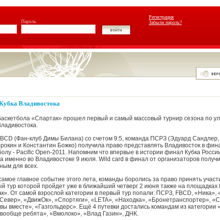
Регистрация
Пароль
Забыли пароль?
 Кубка Владивостока
баскетбола «Спартак» прошел первый и самый массовый турнир сезона по у
Владивостока.
BCD (Фан-клуб Димы Билана) со счетом 9:5, команда ПСРЗ (Эдуард Сандлер,
рокин и Константин Божко) получила право представлять Владивосток в фин
олу - Pacific Open-2011. Напомним что впервые в истории финал Кубка Росси
а именно во Владивостоке 9 июля. Wild card в финал от организаторов получ
ным для всех.
самое главное событие этого лета, команды боролись за право принять участ
ый тур которой пройдет уже в ближайший четверг 2 июня также на площадках
к». От самой взрослой категории в первый тур попали: ПСРЗ, FBCD, «Ника»,
Север», «ДвижОк», «Спортяги», «LETA», «Находка», «Бронетранспортер», «С
вы вместе», «Газгольдерс». Ещё 4 путевки достались командам из категории
ы вообще ребята», «Вмолоко», «Влад Газин», ДНК.