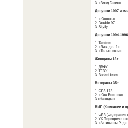
3. «Влад Газин»
Девушки 1997 и м
1. «Юность»
2. Double 97
3. Skyfly
Девушки 1994-1996 
1. Tandem
2. «Ливадия-1»
3. «Только свои»
Женщины 18+
1. ДВФУ
2. ТГЭУ
3. Basket team
Ветераны 35+
1. СРЗ-178
2. «Юга Востока»
3 «Находка»
ВИП (Компании и о
1. ФБВ (Федерация 
2. УК Первореченск
3. «Активисты Роди