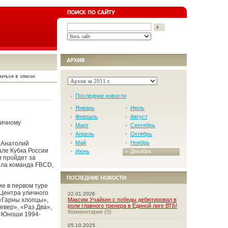
Последние новости
Январь
Июль
Февраль
Август
личному
Март
Сентябрь
Апрель
Октябрь
Май
Ноябрь
 Анатолий
але Кубка России
Июнь
Декабрь
и пройдет за
ила команда FBCD,
ие в первом туре
 Центра уличного
22.01.2026
 «Гарны хлопцы»,
Максим Учайкин с победы дебютировал в
роли главного тренера в Единой лиге ВТБ!
евер», «Раз Два»,
Комментарии (0)
 «Юноши 1994-
05.10.2025