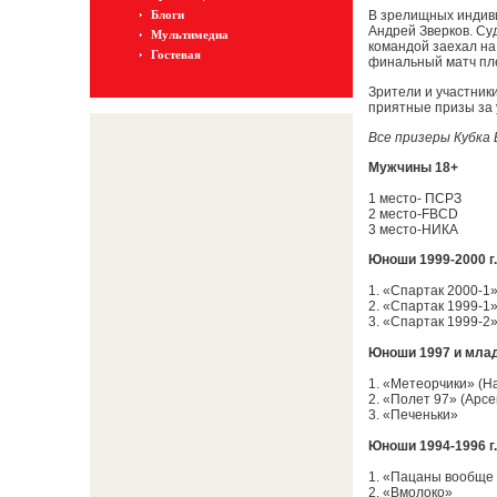
Блоги
В зрелищных индиви
Андрей Зверков. Су
Мультимедиа
командой заехал на
Гостевая
финальный матч пл
Зрители и участники
приятные призы за 
Все призеры Кубка
Мужчины 18+
1 место- ПСРЗ
2 место-FBCD
3 место-НИКА
Юноши 1999-2000 г.
1. «Спартак 2000-1
2. «Спартак 1999-1
3. «Спартак 1999-2
Юноши 1997 и мла
1. «Метеорчики» (Н
2. «Полет 97» (Арсе
3. «Печеньки»
Юноши 1994-1996 г.
1. «Пацаны вообще
2. «Вмолоко»