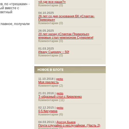
«А где все наши?»
в, по «трешкам» -
Комментарии (0)
ый вместе с
ответный
04.10.2025
26 лет со дня основания БК «Спартак-
Приморье»
Комментарии (0)
главное, получали
26.05.2025
20 лет назад «Спартак-Приморье»
впервые стал чемпионом Суперлиги!
Комментарии (0)
01.03.2025
Ивану Сыркину – 50!
Комментарии (0)
11.10.2018 |
getto
Моя прелесть
Комментарии (2)
21.01.2016 |
getto
Т-образный стол с Кириленко
Комментарии (11)
02.12.2015 |
getto
0,5 Кисурина
Комментарии (6)
04.03.2013 |
Доктор Быков
Почти случайно о неслучайном. (Часть 2)
Комментарии (1)