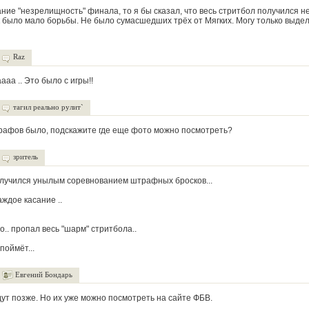
ание "незрелищность" финала, то я бы сказал, что весь стритбол получился н
к было мало борьбы. Не было сумасшедших трёх от Мягких. Могу только выде
Raz
ааа .. Это было с игры!!
тагил реально рулит`
рафов было, подскажите где еще фото можно посмотреть?
зритель
лучился унылым соревнованием штрафных бросков...
аждое касание ..
о.. пропал весь "шарм" стритбола..
 поймёт...
Евгений Бондарь
ут позже. Но их уже можно посмотреть на сайте ФБВ.