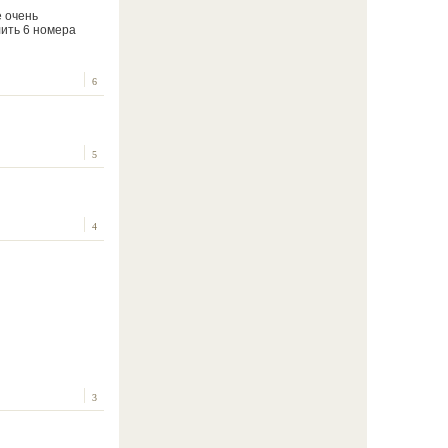
е очень
лить 6 номера
6
5
4
3