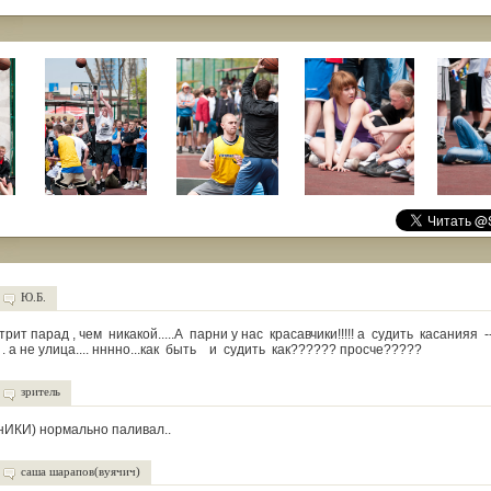
Ю.Б.
рит парад , чем никакой.....А парни у нас красавчики!!!!! а судить касанияя 
 а не улица.... нннно...как быть и судить как?????? просче?????
зритель
 нИКИ) нормально паливал..
саша шарапов(вуячич)