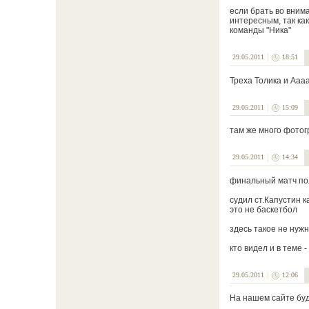
если брать во вним
интересным, так ка
команды "Ника"
29.05.2011
18:51
Треха Толика и Аааа
29.05.2011
15:09
там же много фотог
29.05.2011
14:34
финальный матч по
судил ст.Капустин к
это не баскетбол
здесь такое не нужн
кто видел и в теме -
29.05.2011
12:06
На нашем сайте буд