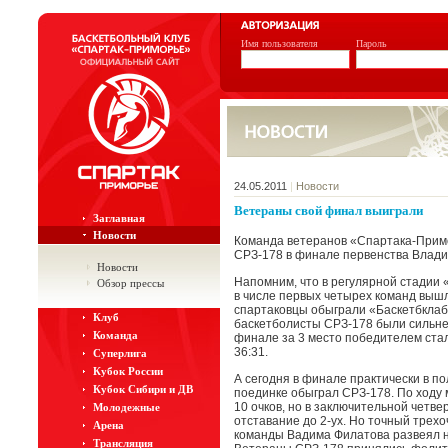
Имя пользователя
Пароль
24.05.2011
|
Новости
Ветераны свой финал выиграли
Заглавная
Новости
Команда ветеранов «Спартака-Прим
СРЗ-178 в финале первенства Владив
Новости
Напомним, что в регулярной стадии 
Обзор прессы
в числе первых четырех команд выш
спартаковцы обыграли «Баскетбклаб»
Клуб
баскетболисты СРЗ-178 были сильнее
Команда
финале за 3 место победителем стал
36:31.
Суперлига
Кубок России
А сегодня в финале практически в п
Кубок Сибири и ДВ
поединке обыграл СРЗ-178. По ходу
10 очков, но в заключительной четв
Молодежные
отставание до 2-ух. Но точный трехо
Арена
команды Вадима Филатова развеял 
Трансляция