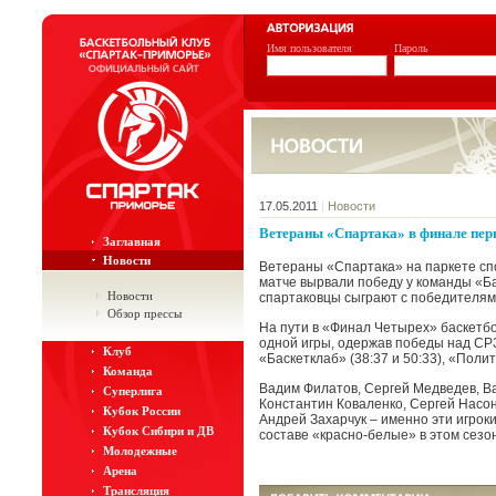
Имя пользователя
Пароль
17.05.2011
|
Новости
Ветераны «Спартака» в финале пер
Заглавная
Новости
Ветераны «Спартака» на паркете с
матче вырвали победу у команды «Ба
Новости
спартаковцы сыграют с победителям
Обзор прессы
На пути в «Финал Четырех» баскетб
одной игры, одержав победы над СРЗ-1
Клуб
«Баскетклаб» (38:37 и 50:33), «Полите
Команда
Вадим Филатов, Сергей Медведев, Ва
Суперлига
Константин Коваленко, Сергей Насо
Кубок России
Андрей Захарчук – именно эти игрок
Кубок Сибири и ДВ
составе «красно-белые» в этом сезон
Молодежные
Арена
Трансляция