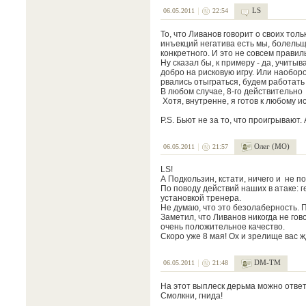
LS
06.05.2011
22:54
То, что Ливанов говорит о своих толь
инъекций негатива есть мы, болельщик
конкретного. И это не совсем правил
Ну сказал бы, к примеру - да, учитыв
добро на рисковую игру. Или наоборо
рвались отыграться, будем работать н
В любом случае, 8-го действительно с
Хотя, внутренне, я готов к любому исх
P.S. Бьют не за то, что проигрывают. 
Олег (МО)
06.05.2011
21:57
LS!
А Подкользин, кстати, ничего и не 
По поводу действий наших в атаке: г
установкой тренера.
Не думаю, что это безолаберность. П
Заметил, что Ливанов никогда не гов
очень положительное качество.
Скоро уже 8 мая! Ох и зрелище вас ж
DM-TM
06.05.2011
21:48
На этот выплеск дерьма можно отве
Смолкни, гнида!