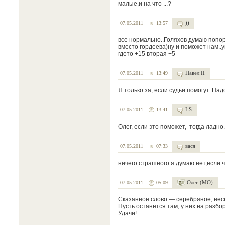
малые,и на что ...?
))
07.05.2011
13:57
все нормально..Голяхов думаю попора
вместо гордеева)ну и поможет нам..у
гдето +15 вторая +5
Павел II
07.05.2011
13:49
Я только за, если судьи помогут. На
LS
07.05.2011
13:41
Олег, если это поможет, тогда ладно...
вася
07.05.2011
07:33
ничего страшного я думаю нет,если ч
Олег (МО)
07.05.2011
05:09
Сказанное слово — серебряное, нес
Пусть останется там, у них на разбо
Удачи!