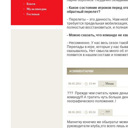
парни боролись. Неудачно складыва
Блоги
- Какое состояние игроков перед о
Мультимедиа
обратный перелет?
Гостевая
- Перелеты – это данность. Нам необ
требуется предельная мобилизация, 
полностью восстановиться, и полная 
- Можно сказать, что команде не х
- Несомненно. У нас весь сезон такой
Перепады в игре, которые у нас быва
сказывалось. Нет смысла много об эт
появится в нашем составе и поможет
Миша
08.05.2011
13:44
??? Прежде чем считать чужие деньг
команду!!! А тратить чуть больше де
географического положения..!
???
08.05.2011
03:24
Магнитку конечио же обыгратьт можн
руководители клуба,это всего лишь и