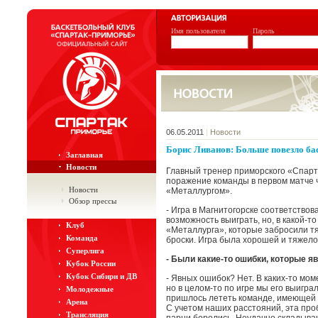
Имя пользователя
Пароль
06.05.2011
|
Новости
Борис Ливанов: Больше повезло ба
Заглавная
Новости
Главный тренер приморского «Спарт
поражение команды в первом матче 
Новости
«Металлургом».
Обзор прессы
- Игра в Магнитогорске соответство
возможность выиграть, но, в какой-т
Клуб
«Металлурга», которые забросили тя
Команда
броски. Игра была хорошей и тяжело
Суперлига
- Были какие-то ошибки, которые я
Кубок России
Кубок Сибири и ДВ
- Явных ошибок? Нет. В каких-то мом
но в целом-то по игре мы его выигра
Молодежные
пришлось лететь команде, имеющей 
Арена
С учетом наших расстояний, эта про
Трансляция