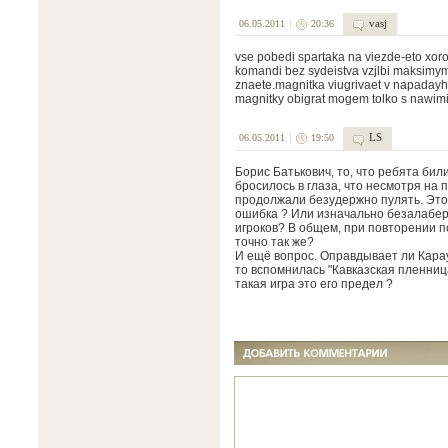
vasj
06.05.2011
20:36
vse pobedi spartaka na viezde-eto xoro
komandi bez sydeistva vzjlbi maksimym 
znaete.magnitka viugrivaet v napaday
magnitky obigrat mogem tolko s nawimi
LS
06.05.2011
19:50
Борис Батькович, то, что ребята били
бросилось в глаза, что несмотря на 
продолжали безудержно пулять. Это
ошибка ? Или изначально безалабер
игроков? В общем, при повторении 
точно так же?
И ещё вопрос. Оправдывает ли Карау
то вспомнилась "Кавказская пленница
такая игра это его предел ?