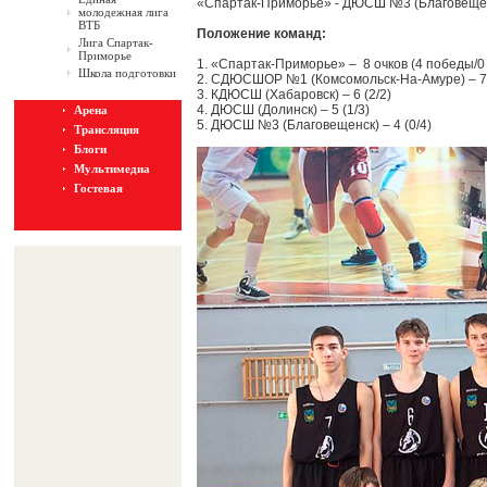
«Спартак-Приморье» - ДЮСШ №3 (Благовещен
молодежная лига
ВТБ
Положение команд:
Лига Спартак-
Приморье
1. «Спартак-Приморье» – 8 очков (4 победы/
Школа подготовки
2. СДЮСШОР №1 (Комсомольск-На-Амуре) – 7 
3. КДЮСШ (Хабаровск) – 6 (2/2)
4. ДЮСШ (Долинск) – 5 (1/3)
Арена
5. ДЮСШ №3 (Благовещенск) – 4 (0/4)
Трансляция
Блоги
Мультимедиа
Гостевая