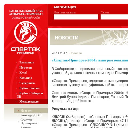
Имя пользователя
Пароль
20.11.2017
|
Новости
«Спартак-Приморье-2004» выиграл зональны
Заглавная
Новости
В Хабаровске завершился зональный этап пе
Клуб
участие 5 дальневосточных команд из Приморс
Команда
«Спартак-Приморье», одержав четыре уверенн
Суперлига
завоевал путевку в полуфинальный этап перв
Кубок России
Состав команды «Спартак-Приморье-2004»: Н
Кубок Сибири и
ДВ
Дмитрий Лунев, Кирилл Пивоваров, Евгений П
тренер – Андрей Костко.
Молодежные
Результаты игр:
Новости
Команда ДЮБЛ
КДЮСШ (Хабаровск) – «Спартак-Приморье» 6
Спартак-
ДЮСШ (Долинск) – «Спартак-Приморье» 47:1
Приморье-2
«Спартак-Приморье» - СДЮСШОР №1 (Комсом
Единая