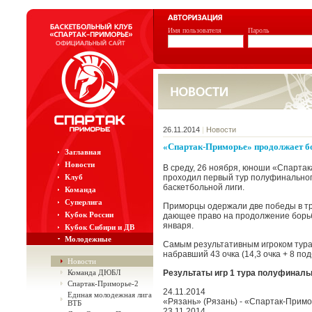
Имя пользователя
Пароль
26.11.2014
|
Новости
«Спартак-Приморье» продолжает бо
Заглавная
Новости
В среду, 26 ноября, юноши «Спартак
Клуб
проходил первый тур полуфинальног
баскетбольной лиги.
Команда
Суперлига
Приморцы одержали две победы в тре
Кубок России
дающее право на продолжение борьб
января.
Кубок Сибири и ДВ
Молодежные
Самым результативным игроком тура 
набравший 43 очка (14,3 очка + 8 под
Новости
Команда ДЮБЛ
Результаты игр 1 тура полуфиналь
Спартак-Приморье-2
24.11.2014
Единая молодежная лига
«Рязань» (Рязань) - «Спартак-Примо
ВТБ
23.11.2014