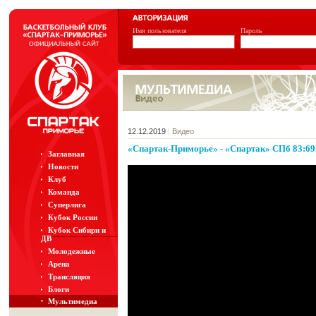
Имя пользователя
Пароль
12.12.2019
|
Видео
«Спартак-Приморье» - «Спартак» СПб 83:6
Заглавная
Новости
Клуб
Команда
Суперлига
Кубок России
Кубок Сибири и
ДВ
Молодежные
Арена
Трансляция
Блоги
Мультимедиа