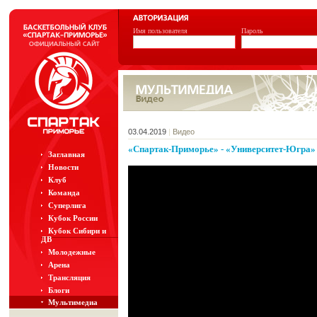
Имя пользователя
Пароль
03.04.2019
|
Видео
«Спартак-Приморье» - «Университет-Югра»
Заглавная
Новости
Клуб
Команда
Суперлига
Кубок России
Кубок Сибири и
ДВ
Молодежные
Арена
Трансляция
Блоги
Мультимедиа