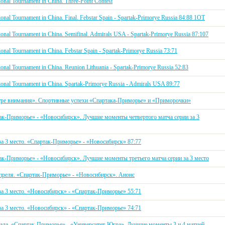
tional Tournament in China. Three-Point Contest
tional Tournament in China. Final. Febstar Spain - Spartak-Primorye Russia 84:88 1OT
tional Tournament in China. Semifinal. Admirals USA - Spartak-Primorye Russia 87:107
tional Tournament in China. Febstar Spain - Spartak-Primorye Russia 73:71
tional Tournament in China. Reunion Lithuania - Spartak-Primorye Russia 52:83
tional Tournament in China. Spartak-Primorye Russia - Admirals USA 89:77
тре внимания». Спортивные успехи «Спартака-Приморье» и «Приморочки»
ак-Приморье» - «Новосибирск». Лучшие моменты четвертого матча серии за 3
за 3 место. «Спартак-Приморье» - «Новосибирск» 87:77
ак-Приморье» - «Новосибирск». Лучшие моменты третьего матча серии за 3 место
апреля. «Спартак-Приморье» - «Новосибирск». Анонс
за 3 место. «Новосибирск» - «Спартак-Приморье» 55:71
за 3 место. «Новосибирск» - «Спартак-Приморье» 74:71
нала. «Спартак-Приморье» - «Университет-Югра». Лучшие моменты 3 и 4 матчей