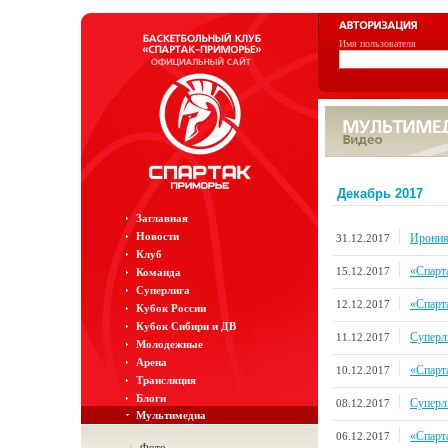
Имя пользователя
Декабрь 2017
Заглавная
Новости
Ирония
31.12.2017
Клуб
«Спарт
15.12.2017
Команда
Суперлига
«Спарт
12.12.2017
Кубок России
Кубок Сибири и ДВ
Суперл
11.12.2017
Молодежные
Арена
«Спарт
10.12.2017
Трансляция
Блоги
Суперл
08.12.2017
Мультимедиа
«Спарт
06.12.2017
Фото