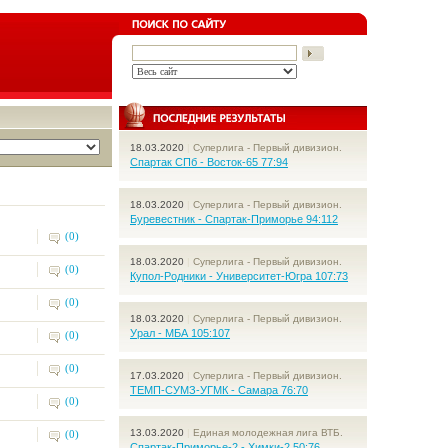
18.03.2020
|
Суперлига - Первый дивизион.
Спартак СПб - Восток-65 77:94
18.03.2020
|
Суперлига - Первый дивизион.
Буревестник - Спартак-Приморье 94:112
(0)
18.03.2020
|
Суперлига - Первый дивизион.
(0)
Купол-Родники - Университет-Югра 107:73
(0)
18.03.2020
|
Суперлига - Первый дивизион.
Урал - МБА 105:107
(0)
(0)
17.03.2020
|
Суперлига - Первый дивизион.
ТЕМП-СУМЗ-УГМК - Самара 76:70
(0)
13.03.2020
|
Единая молодежная лига ВТБ.
(0)
Спартак-Приморье-2 - Химки-2 50:76