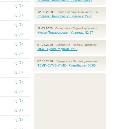
(0)
12.03.2020
|
Единая молодежная лига ВТБ.
(0)
Спартак-Приморье-2 - Химки-2 75:73
(0)
11.03.2020
|
Суперлига - Первый дивизион.
Химки-Подмосковье - Уралмаш 82:97
(0)
(0)
07.03.2020
|
Суперлига - Первый дивизион.
МБА - Купол-Родники 80:75
(0)
07.03.2020
|
Суперлига - Первый дивизион.
(0)
ТЕМП-СУМЗ-УГМК - Руна-Баскет 88:65
(0)
(0)
(0)
(0)
(1)
(1)
(0)