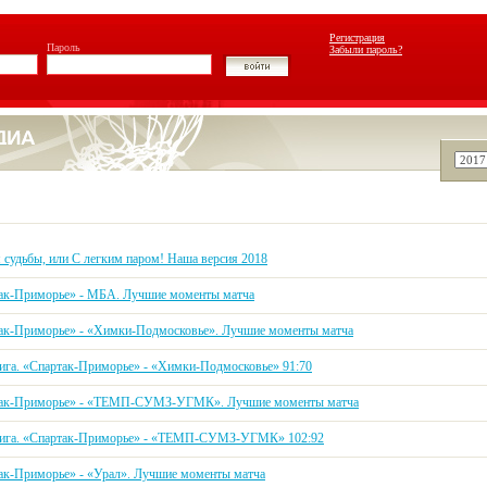
Регистрация
Пароль
Забыли пароль?
 судьбы, или С легким паром! Наша версия 2018
ак-Приморье» - МБА. Лучшие моменты матча
ак-Приморье» - «Химки-Подмосковье». Лучшие моменты матча
ига. «Спартак-Приморье» - «Химки-Подмосковье» 91:70
ак-Приморье» - «ТЕМП-СУМЗ-УГМК». Лучшие моменты матча
ига. «Спартак-Приморье» - «ТЕМП-СУМЗ-УГМК» 102:92
ак-Приморье» - «Урал». Лучшие моменты матча