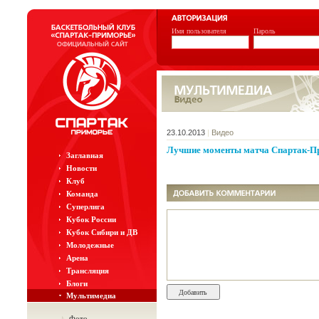
Имя пользователя
Пароль
23.10.2013
|
Видео
Лучшие моменты матча Спартак-Пр
Заглавная
Новости
Клуб
Команда
Суперлига
Кубок России
Кубок Сибири и ДВ
Молодежные
Арена
Трансляция
Блоги
Мультимедиа
Фото