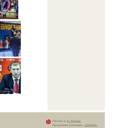
Работает на
1С-Битрикс
Программная реализация:
«Нэтсмарт»