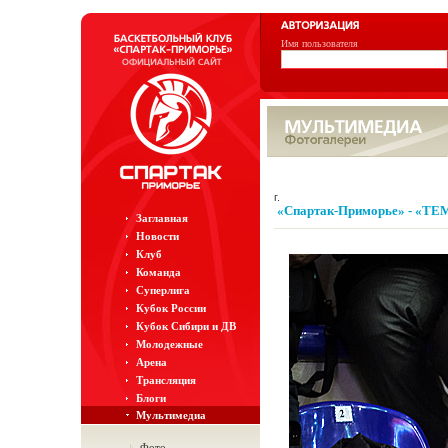
Имя пользователя
г.
«Спартак-Приморье» - «ТЕ
Заглавная
Новости
Клуб
Команда
Суперлига
Кубок России
Кубок Сибири и ДВ
Молодежные
Арена
Трансляция
Блоги
Мультимедиа
Фото