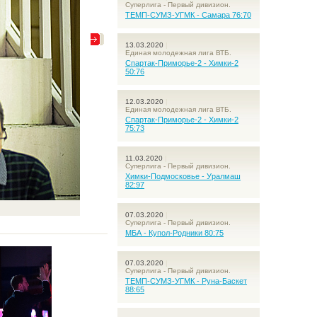
Суперлига - Первый дивизион.
ТЕМП-СУМЗ-УГМК - Самара 76:70
13.03.2020
|
Единая молодежная лига ВТБ.
Спартак-Приморье-2 - Химки-2
50:76
12.03.2020
|
Единая молодежная лига ВТБ.
Спартак-Приморье-2 - Химки-2
75:73
11.03.2020
|
Суперлига - Первый дивизион.
Химки-Подмосковье - Уралмаш
82:97
07.03.2020
|
Суперлига - Первый дивизион.
МБА - Купол-Родники 80:75
07.03.2020
|
Суперлига - Первый дивизион.
ТЕМП-СУМЗ-УГМК - Руна-Баскет
88:65